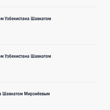
ом Узбекистана Шавкатом
ом Узбекистана Шавкатом
на Шавкатом Мирзиёевым