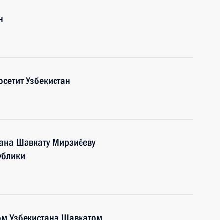
н
осетит Узбекистан
тана Шавкату Мирзиёеву
ублики
ом Узбекистана Шавкатом