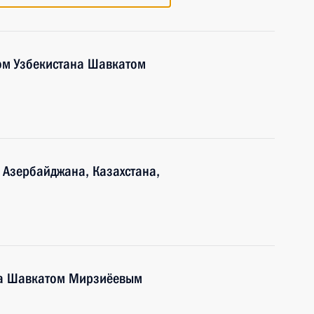
ом Узбекистана Шавкатом
 Азербайджана, Казахстана,
на Шавкатом Мирзиёевым