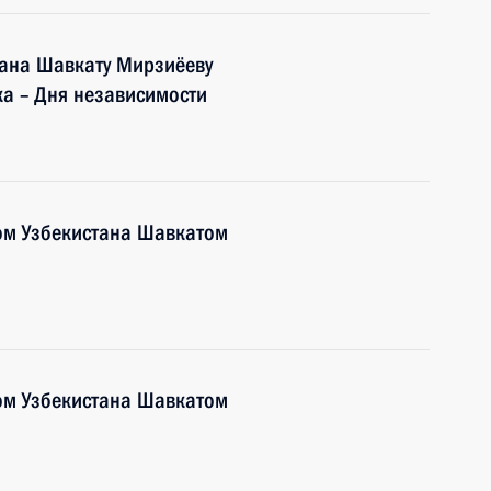
тана Шавкату Мирзиёеву
а – Дня независимости
ом Узбекистана Шавкатом
ом Узбекистана Шавкатом