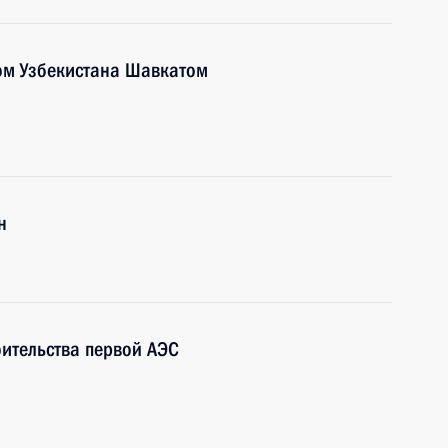
ом Узбекистана Шавкатом
н
оительства первой АЭС