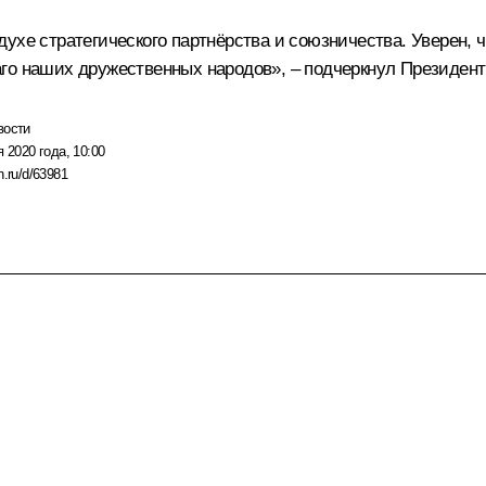
духе стратегического партнёрства и союзничества. Уверен,
го наших дружественных народов», – подчеркнул Президент
вости
я 2020 года, 10:00
n.ru/d/63981