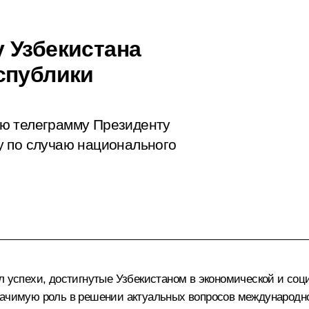
 Узбекистана
спублики
ю телеграмму Президенту
у по случаю национального
л успехи, достигнутые Узбекистаном в экономической и соци
начимую роль в решении актуальных вопросов международно