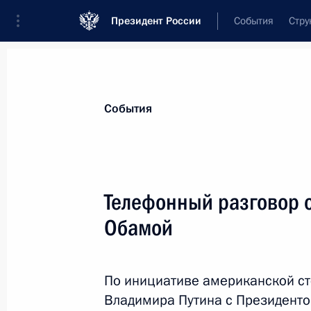
Президент России
События
Стру
Материалы по выбранной теме
События
Соединённые Штаты Америки,
316 
Телефонный разговор 
Показа
Обамой
Обращение Владимира Путина в св
заявления России и США по Сирии
По инициативе американской ст
Владимира Путина с Президент
22 февраля 2016 года, 21:50