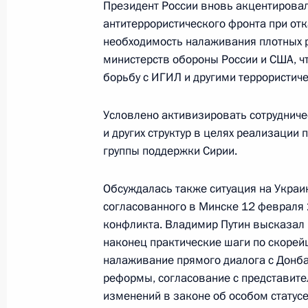
Президент России вновь акцентировал
Телефонный разговор с Президен
антитеррористического фронта при отк
13 января 2016 года, 22:15
необходимость налаживания плотных 
министерств обороны России и США, ч
борьбу с ИГИЛ и другими террористич
Встреча с госсекретарём США Джо
иностранных дел России Сергеем 
Условлено активизировать сотрудниче
и других структур в целях реализаци
15 декабря 2015 года, 18:30
группы поддержки Сирии.
Обсуждалась также ситуация на Украи
Встреча с Президентом США Бара
согласованного в Минске 12 февраля
конфликта. Владимир Путин высказал 
30 ноября 2015 года, 16:55
наконец практические шаги по скоре
налаживание прямого диалога с Донба
реформы, согласование с представите
Ответы на вопросы журналистов
изменений в законе об особом статусе