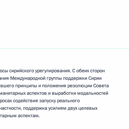
том США Бараком Обамой
сы сирийского урегулирования. С обеих сторон
дания Международной группы поддержки Сирии
ившего принципы и положения резолюции Совета
уманитарных аспектов и выработки модальностей
росах содействия запуску реального
частности, поддержка усилиям двух целевых
итарным аспектам.