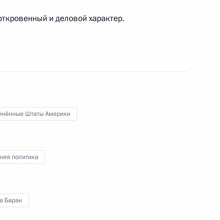
откровенный и деловой характер.
ком Обамой
енеральной Ассамблеи ООН
инённые Штаты Америки
няя политика
м ООН Пан Ги Муном
а Барак