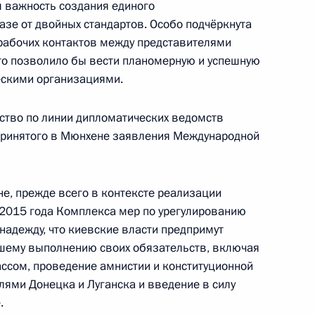
 важность создания единого
том США Бараком Обамой
азе от двойных стандартов. Особо подчёркнута
рабочих контактов между представителями
то позволило бы вести планомерную и успешную
ескими организациями.
ном Керри и Министром
Лавровым
ство по линии дипломатических ведомств
и принятого в Мюнхене заявления Международной
не, прежде всего в контексте реализации
ком Обамой
 2015 года Комплекса мер по урегулированию
надежду, что киевские власти предпримут
йшему выполнению своих обязательств, включая
ссом, проведение амнистии и конституционной
лями Донецка и Луганска и введение в силу
.