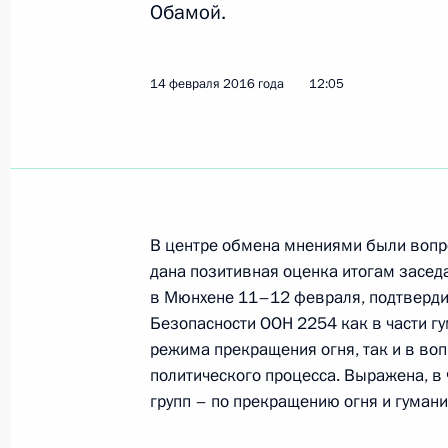
Обамой.
Телефонный разговор с Президен
14 февраля 2016 года
12:05
14 февраля 2016 года, 12:05
Встреча с Генри Киссинджером
4 февраля 2016 года, 17:00
В центре обмена мнениями были вопро
дана позитивная оценка итогам засе
в Мюнхене 11–12 февраля, подтверд
Безопасности ООН 2254 как в части г
Встреча с Генри Киссинджером
режима прекращения огня, так и в воп
3 февраля 2016 года, 16:55
политического процесса. Выражена, в 
групп – по прекращению огня и гуман