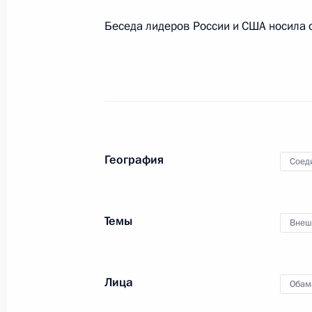
29 сентября 2015 года, 02:20
Беседа лидеров России и США носила 
Встреча с Президентом США Бара
29 сентября 2015 года, 00:20
Визит в США. Юбилейная сессия Г
География
Соед
28 − 29 сентября 2015 года
Темы
Внеш
Встреча с Генеральным секретарё
28 сентября 2015 года, 20:25
Лица
Обам