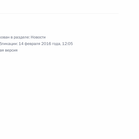
и ООН
ован в разделе:
Новости
бликации:
14 февраля 2016 года, 12:05
том США Бараком Обамой
ая версия
раку Обаме с национальным
том США Бараком Обамой