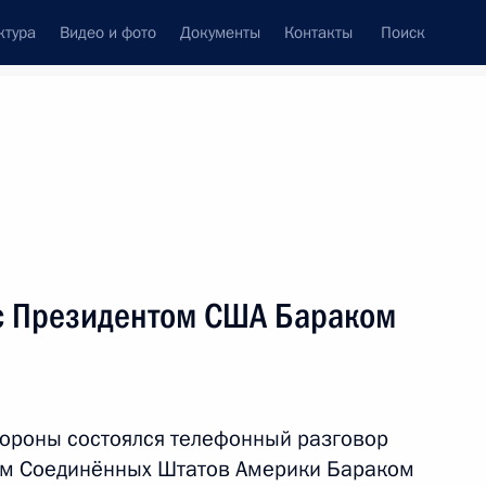
ктура
Видео и фото
Документы
Контакты
Поиск
Все темы
Подписаться на ленту
результатов
с Президентом США Бараком
ть следующие материалы
язи с принятием совместного
ороны состоялся телефонный разговор
ом Соединённых Штатов Америки Бараком