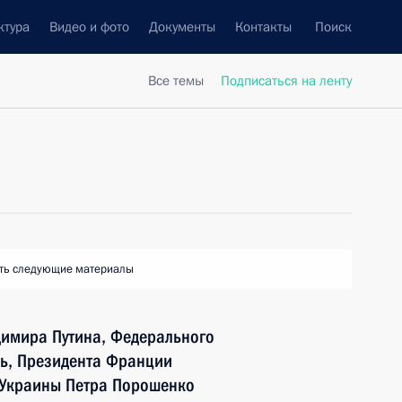
ктура
Видео и фото
Документы
Контакты
Поиск
Все темы
Подписаться на ленту
ть следующие материалы
димира Путина, Федерального
ь, Президента Франции
 Украины Петра Порошенко