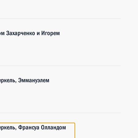
ом Захарченко и Игорем
еркель, Эммануэлем
еркель, Франсуа Олландом