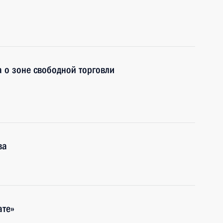
 о зоне свободной торговли
ва
ате»