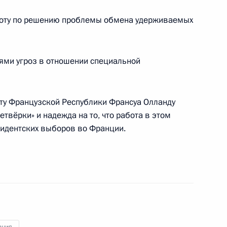
боту по решению проблемы обмена удерживаемых
данных гражданам Украины
ями угроз в отношении специальной
ающим на территориях
анской областей Украины
ту Французской Республики Франсуа Олланду
етвёрки» и надежда на то, что работа в этом
зидентских выборов во Франции.
ате»
занностей посла России