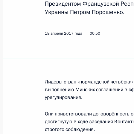
Президентом Французской Респ
29 марта 2018 года, 14:00
Украины Петром Порошенко.
Телефонный разговор с Александр
18 апреля 2017 года
00:50
Плотницким
15 ноября 2017 года, 22:30
Телефонный разговор с Ангелой М
Лидеры стран «нормандской четвёрки
Макроном и Петром Порошенко
выполнению Минских соглашений в сф
24 июля 2017 года, 16:15
урегулирования.
Они приветствовали договорённость о
достигнутую в ходе заседания Контакт
Телефонный разговор с Ангелой М
строгого соблюдения.
и Петром Порошенко