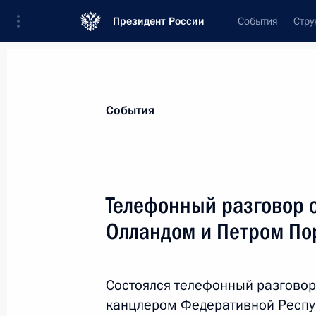
Президент России
События
Стру
Материалы по выбранной теме
События
Украина,
287 результатов
Телефонный разговор 
Показа
Олландом и Петром П
Заявление Президента России Вла
канцлера Германии Ангелы Меркел
Состоялся телефонный разгово
Эммануэля Макрона и Президента
канцлером Федеративной Респу