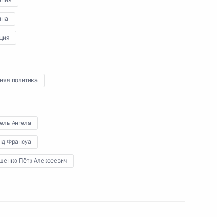
ания
ина
ция
еркель, Франсуа Олландом
няя политика
ель Ангела
ом Украины Петром
нд Франсуа
шенко Пётр Алексеевич
еркель, Франсуа Олландом