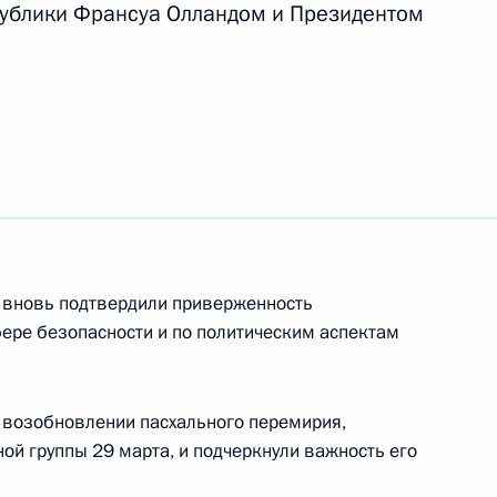
ублики Франсуа Олландом и Президентом
ом Захарченко и Игорем
еркель, Эммануэлем
» вновь подтвердили приверженность
ере безопасности и по политическим аспектам
 возобновлении пасхального перемирия,
ной группы 29 марта, и подчеркнули важность его
еркель, Франсуа Олландом