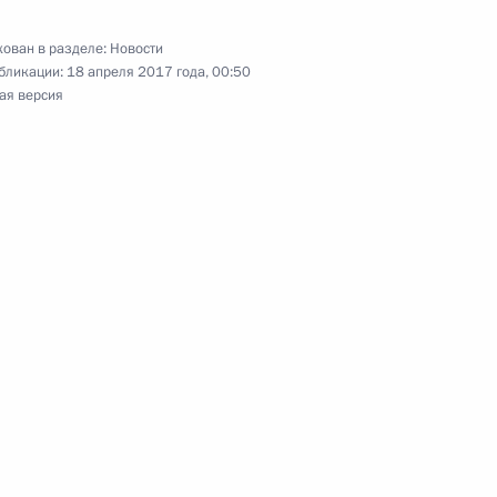
ован в разделе:
Новости
бликации:
18 апреля 2017 года, 00:50
ая версия
 о зоне свободной торговли
ва
ате»