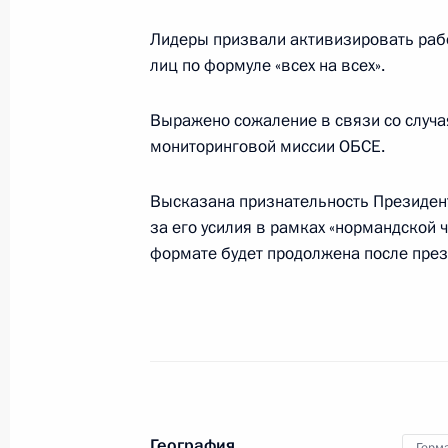
18 апреля 2017 года, 00:50
Лидеры призвали активизировать ра
лиц по формуле «всех на всех».
Указ о признании документов, вы
Выражено сожаление в связи со случа
и лицам без гражданства, прожив
мониторинговой миссии ОБСЕ.
отдельных районов Донецкой и Луг
Высказана признательность Президен
18 февраля 2017 года, 16:45
за его усилия в рамках «нормандской ч
формате будет продолжена после пре
Переговоры в «нормандском форм
20 октября 2016 года, 00:20
Михаил Зурабов освобождён от обя
География