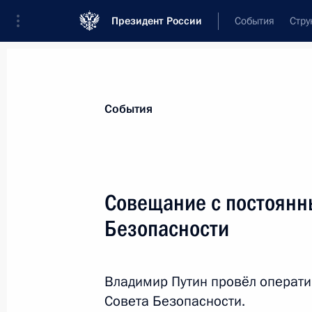
Президент России
События
Стру
Материалы по выбранной теме
События
Украина,
287 результатов
Совещание с постоянн
Показа
Безопасности
Заявление Президента России Вла
канцлера Германии Ангелы Меркел
Владимир Путин провёл операт
Эммануэля Макрона и Президента
Совета Безопасности.