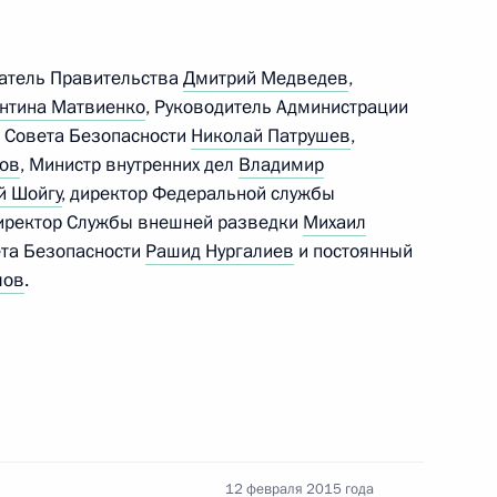
датель Правительства
Дмитрий Медведев
,
нтина Матвиенко
, Руководитель Администрации
данных гражданам Украины
ь Совета Безопасности
Николай Патрушев
,
ающим на территориях
ров
, Министр внутренних дел
Владимир
анской областей Украины
й Шойгу
, директор Федеральной службы
директор Службы внешней разведки
Михаил
ета Безопасности
Рашид Нургалиев
и постоянный
лов
.
ате»
занностей посла России
12 февраля 2015 года