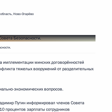
область, Ново-Огарёво
ом Захарченко и Игорем
сности.
да имплементации минских договорённостей
еркель, Эммануэлем
онфликта тяжелых вооружений от разделительных
иально-экономических вопросов.
ладимир Путин информировал членов Совета
еркель, Франсуа Олландом
 10 процентов зарплаты сотрудников