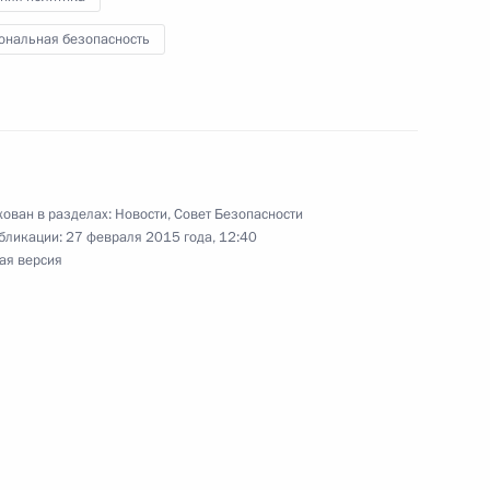
ональная безопасность
 о зоне свободной торговли
ован в разделах:
Новости
,
Совет Безопасности
бликации:
27 февраля 2015 года, 12:40
ая версия
ва
ате»