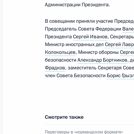
Администрации Президента.
18 апреля 2017 года, 00:50
В совещании приняли участие Предсе
Председатель Совета Федерации
Вале
Указ о признании документов, вы
Президента
Сергей Иванов
, Секретар
и лицам без гражданства, прожив
Министр иностранных дел
Сергей Лав
отдельных районов Донецкой и Луг
Колокольцев
, Министр обороны
Серге
безопасности
Александр Бортников
, 
18 февраля 2017 года, 16:45
Фрадков
, заместитель Секретаря Сов
член Совета Безопасности
Борис Грыз
Переговоры в «нормандском форм
20 октября 2016 года, 00:20
Смотрите также
Михаил Зурабов освобождён от обя
Переговоры в «нормандском формате»