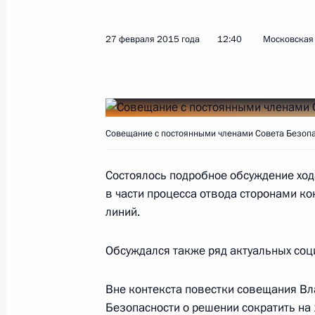
29 марта 2018 года, 14:00
27 февраля 2015 года
12:40
Московская 
Телефонный разговор с Александр
Плотницким
15 ноября 2017 года, 22:30
Совещание с постоянными членами Совета Безопа
Состоялось подробное обсуждение хо
Телефонный разговор с Ангелой М
в части процесса отвода сторонами к
Макроном и Петром Порошенко
линий.
24 июля 2017 года, 16:15
Обсуждался также ряд актуальных соц
Вне контекста повестки совещания В
Телефонный разговор с Ангелой М
Безопасности о решении сократить на
и Петром Порошенко