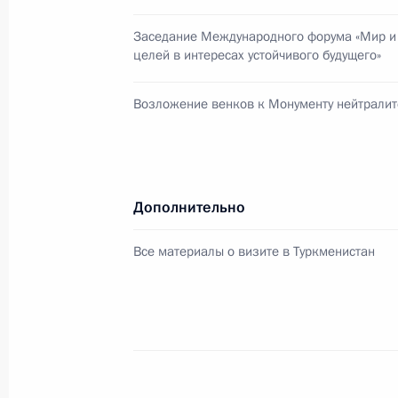
18 июля 2025 года, 18:30
Заседание Международного форума «Мир и 
целей в интересах устойчивого будущего»
Телефонный разговор с Президент
Возложение венков к Монументу нейтралит
Эрдоганом
16 июня 2025 года, 14:05
Дополнительно
Встреча с Министром иностранных
Все материалы о визите в Туркменистан
26 мая 2025 года, 19:45
Телефонный разговор с Президент
Эрдоганом
11 мая 2025 года, 14:35