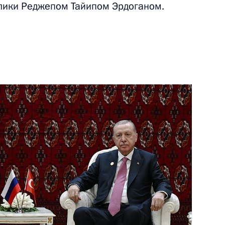
лики Реджепом Тайипом Эрдоганом.
ом Турции Реджепом Тайипом
ычайным и Полномочным
джепом Тайипом Эрдоганом