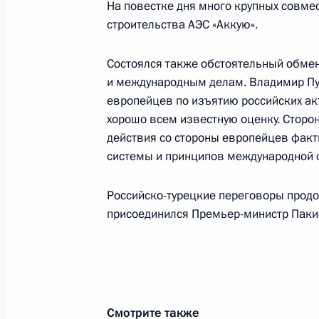
На повестке дня много крупных совме
29 сентября 2025 года, 15:10
строительства АЭС «Аккую».
Состоялся также обстоятельный обме
и международным делам. Владимир Пут
Встреча с Президентом Турции Ре
европейцев по изъятию российских ак
1 сентября 2025 года, 10:40
хорошо всем известную оценку. Сторо
действия со стороны европейцев факт
системы и принципов международной 
Телефонный разговор с Президент
Эрдоганом
Российско-турецкие переговоры продо
присоединился Премьер-министр Паки
20 августа 2025 года, 13:30
Телефонный разговор с Президент
Эрдоганом
Смотрите также