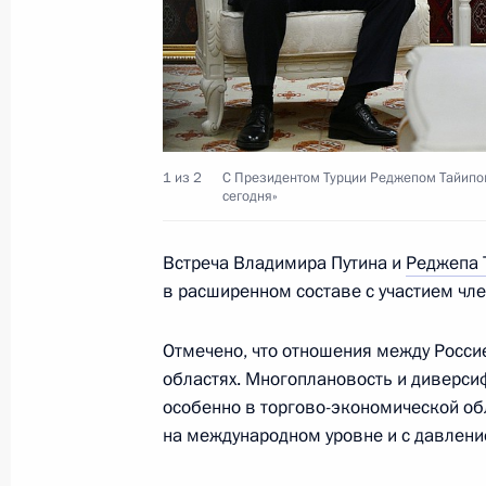
Телефонный разговор с Президент
Эрдоганом
24 ноября 2025 года, 15:25
1 из 2
С Президентом Турции Реджепом Тайипо
сегодня»
Телефонный разговор с Президент
Встреча Владимира Путина и
Реджепа 
Эрдоганом
в расширенном составе с участием чл
7 октября 2025 года, 16:55
Отмечено, что отношения между Росси
областях. Многоплановость и диверси
особенно в торгово-экономической об
Ратифицирован протокол к российс
на международном уровне и с давление
межправсоглашению о предоставле
экспортного кредита