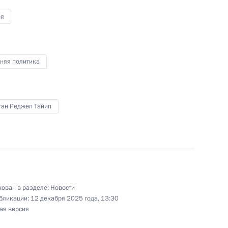
ия
ом Турции Реджепом Тайипом
няя политика
ган Реджеп Тайип
ом Турции Реджепом Тайипом
ован в разделе:
Новости
ом Турции Реджепом Тайипом
бликации:
12 декабря 2025 года, 13:30
ая версия