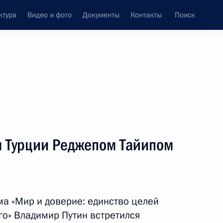
ктура
Видео и фото
Документы
Контакты
Поиск
Все темы
Подписаться на ленту
м Турции Реджепом Тайипом
цию Турецкой Республики
а «Мир и доверие: единство целей
 дел Турции Хаканом Фиданом
го» Владимир Путин встретился