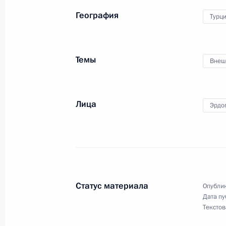
География
Турц
Телефонный разговор с Президент
Эрдоганом
Темы
Внеш
28 марта 2025 года, 13:05
Лица
Эрдо
Телефонный разговор с Президент
Эрдоганом
3 декабря 2024 года, 19:55
Статус материала
Опублик
Телефонный разговор с Президент
Дата пу
Текстов
Эрдоганом