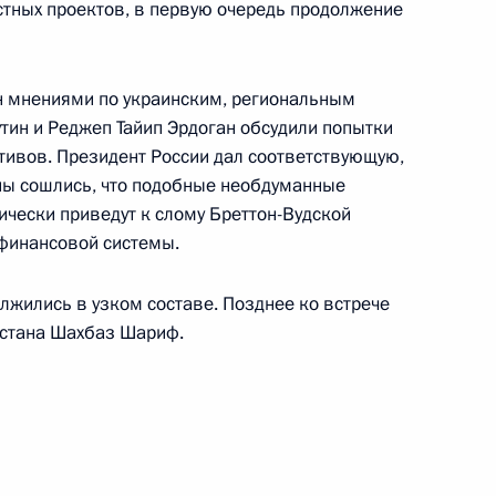
стных проектов, в первую очередь продолжение
н мнениями по украинским, региональным
ин и Реджеп Тайип Эрдоган обсудили попытки
джепом Тайипом Эрдоганом
тивов. Президент России дал соответствующую,
ны сошлись, что подобные необдуманные
ически приведут к слому Бреттон-Вудской
финансовой системы.
ом Турции Реджепом Тайипом
лжились в узком составе. Позднее ко встрече
стана Шахбаз Шариф.
ом Турции Реджепом Тайипом