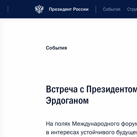
Президент России
События
Стру
Материалы по выбранной теме
События
Турция,
354 результата
Встреча с Президенто
Руслан Эдельгериев принял делега
Эрдоганом
10 июля 2026 года, 19:00
На полях Международного форум
Встреча с Министром иностранных
в интересах устойчивого будуще