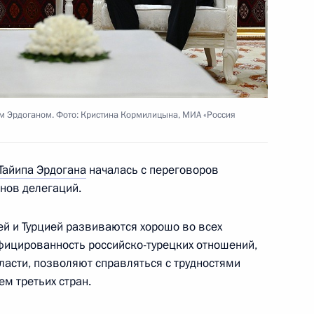
ом Турции Реджепом Тайипом
м Эрдоганом. Фото: Кристина Кормилицына, МИА «Россия
ом Турции Реджепом Тайипом
Тайипа Эрдогана
началась с переговоров
енов делегаций.
ей и Турцией развиваются хорошо во всех
фицированность российско-турецких отношений,
ласти, позволяют справляться с трудностями
ко-турецкому
м третьих стран.
нии государственного