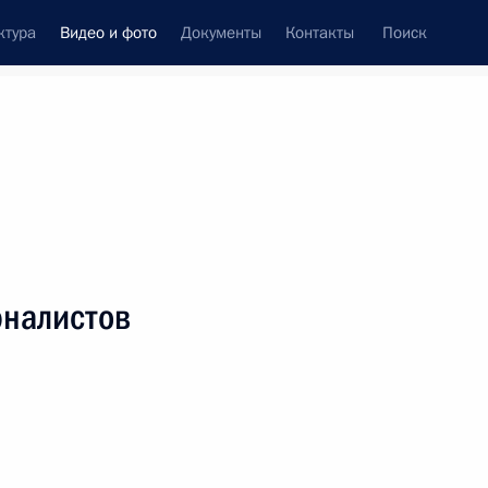
ктура
Видео и фото
Документы
Контакты
Поиск
си
ия, встречи
Встречи со СМИ
сентябрь, 2013
ть следующие материалы
рналистов
Ответы на вопросы
журналистов