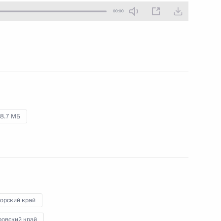
00:00
31 августа 2013 года
Аудио, 12 мин.
8.7 МБ
Интервью к фильму «Второе
крещение Руси»
орский край
ровский край