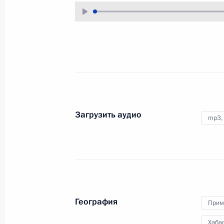
3 сентября 2013 года
Аудио, 8 мин.
Загрузить аудио
mp3,
Заявления для прессы
по итогам российско-
География
Прим
азербайджанских
переговоров
Хаба