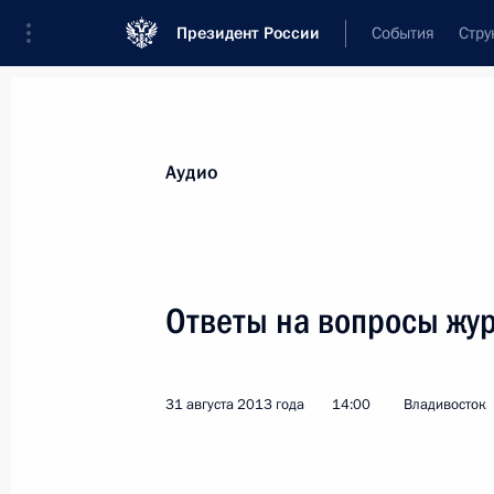
Президент России
События
Стру
Видеозаписи
Фотографии
Аудиозапи
Все материалы
Выступления
Совещан
Аудио
Показа
Ответы на вопросы жу
Заявления для прессы
31 августа 2013 года
14:00
Владивосток
по итогам российско-
армянских переговоров