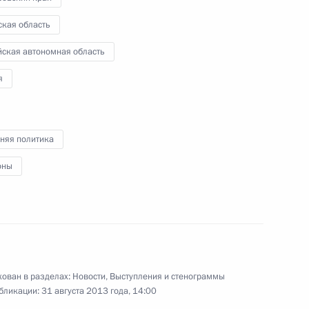
23 июля 2013 года
Аудио, 11 мин.
ская область
йская автономная область
я
няя политика
оны
Заявления для прессы
по итогам российско-
ован в разделах:
Новости
,
Выступления и стенограммы
венесуэльских переговоров
бликации:
31 августа 2013 года, 14:00