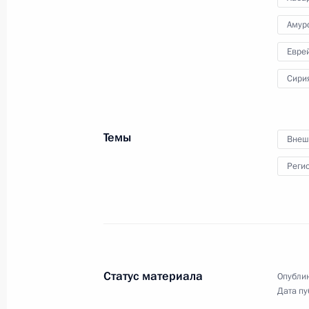
13 августа 2013 года
Аудио, 12 мин.
Амур
Евре
Сири
Темы
Внеш
Реги
Проверка боеготовности
войск Восточного
Статус материала
Опублик
и Центрального военных
Дата пу