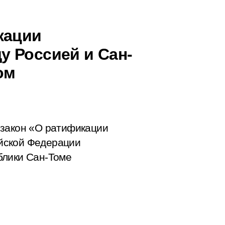
кации
 Россией и Сан-
ом
 закон «О ратификации
йской Федерации
блики Сан-Томе