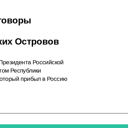
еговоры
ких Островов
 Президента Российской
том Республики
оторый прибыл в Россию