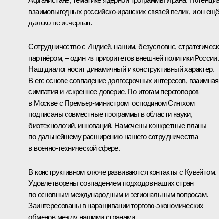
Афганистане, тематике ядерной программы Ирана. Потенци
взаимовыгодных российско-иранских связей велик, и он ещё
далеко не исчерпан.
Сотрудничество с Индией, нашим, безусловно, стратегичес
партнёром, – один из приоритетов внешней политики России.
Наш диалог носит динамичный и конструктивный характер.
В его основе совпадение долгосрочных интересов, взаимная
симпатия и искреннее доверие. По итогам переговоров
в Москве с Премьер-министром господином Сингхом
подписаны совместные программы в области науки,
биотехнологий, инноваций. Намечены конкретные планы
по дальнейшему расширению нашего сотрудничества
в военно-технической сфере.
В конструктивном ключе развиваются контакты с Кувейтом.
Удовлетворены совпадением подходов наших стран
по основным международным и региональным вопросам.
Заинтересованы в наращивании торгово-экономических
обменов между нашими странами.