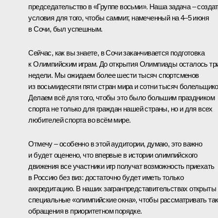
председательство в
«Группе восьми»
. Наша задача – созда
условия для того, чтобы саммит, намеченный на 4–5 июня
в Сочи, был успешным.
Сейчас, как вы знаете, в Сочи заканчивается подготовка
к Олимпийским играм. До открытия Олимпиады осталось тр
недели. Мы ожидаем более шести тысяч спортсменов
из восьмидесяти пяти стран мира и сотни тысяч болельщико
Делаем всё для того, чтобы это было большим праздником
спорта не только для граждан нашей страны, но и для всех
любителей спорта во всём мире.
Отмечу – особенно в этой аудитории, думаю, это важно
и будет оценено, что впервые в истории олимпийского
движения все участники игр получат возможность приехать
в Россию без виз: достаточно будет иметь только
аккредитацию. В наших загранпредставительствах открыты
специальные «олимпийские окна», чтобы рассматривать та
обращения в приоритетном порядке.