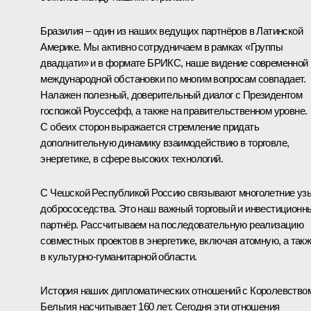
Бразилия – один из наших ведущих партнёров в Латинской
Америке. Мы активно сотрудничаем в рамках
«Группы
двадцати»
и в формате
БРИКС
, наше видение современной
международной обстановки по многим вопросам совпадает.
Налажен полезный, доверительный диалог с Президентом
госпожой Роуссефф, а также на правительственном уровне.
С обеих сторон выражается стремление придать
дополнительную динамику взаимодействию в торговле,
энергетике, в сфере высоких технологий.
С Чешской Республикой Россию связывают многолетние уз
добрососедства. Это наш важный торговый и инвестиционн
партнёр. Рассчитываем на последовательную реализацию
совместных проектов в энергетике, включая атомную, а так
в культурно-гуманитарной области.
История наших дипломатических отношений с Королевство
Бельгия насчитывает 160 лет. Сегодня эти отношения