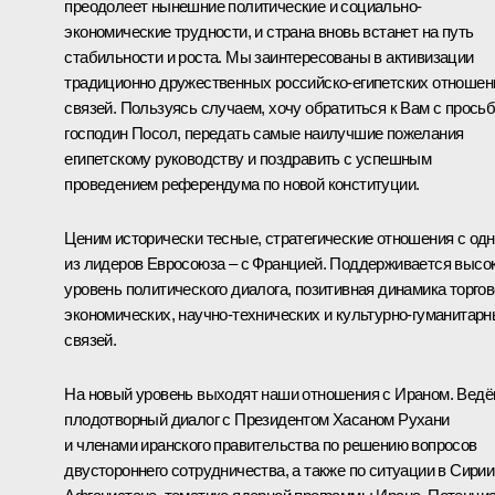
преодолеет нынешние политические и социально-
экономические трудности, и страна вновь встанет на путь
стабильности и роста. Мы заинтересованы в активизации
традиционно дружественных российско-египетских отношен
связей. Пользуясь случаем, хочу обратиться к Вам с просьб
господин Посол, передать самые наилучшие пожелания
египетскому руководству и поздравить с успешным
проведением референдума по новой конституции.
Ценим исторически тесные, стратегические отношения с од
из лидеров Евросоюза – с Францией. Поддерживается высо
уровень политического диалога, позитивная динамика торгов
экономических, научно-технических и культурно-гуманитар
связей.
На новый уровень выходят наши отношения с Ираном. Вед
плодотворный диалог с Президентом Хасаном Рухани
и членами иранского правительства по решению вопросов
двустороннего сотрудничества, а также по ситуации в Сирии