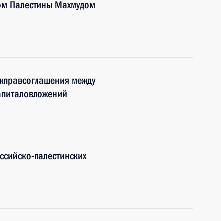
ом Палестины Махмудом
жправсоглашения между
капиталовложений
оссийско-палестинских