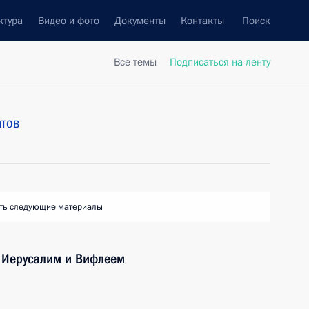
ктура
Видео и фото
Документы
Контакты
Поиск
Все темы
Подписаться на ленту
атов
ть следующие материалы
т Иерусалим и Вифлеем