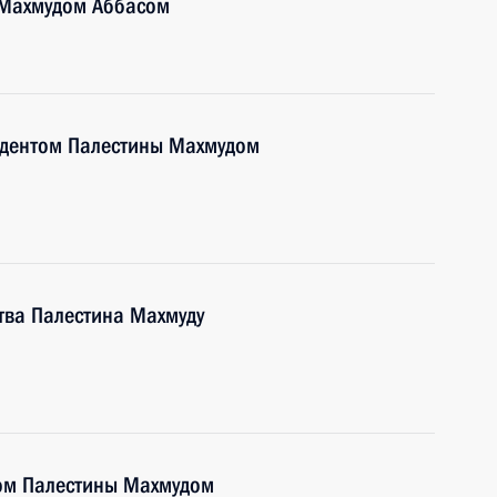
 Махмудом Аббасом
идентом Палестины Махмудом
тва Палестина Махмуду
ом Палестины Махмудом