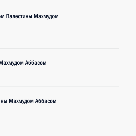
ом Палестины Махмудом
 Махмудом Аббасом
тины Махмудом Аббасом