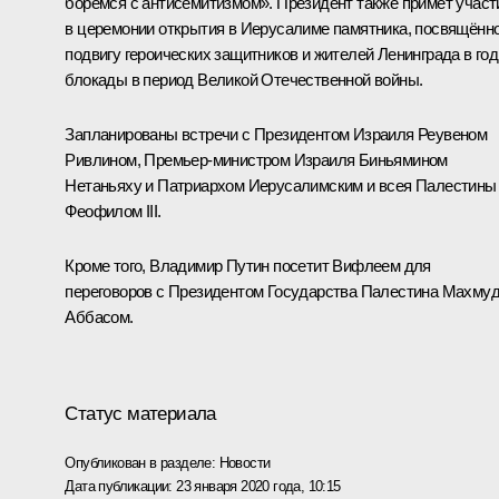
боремся с антисемитизмом». Президент также примет участ
в церемонии открытия в Иерусалиме памятника, посвящённ
подвигу героических защитников и жителей Ленинграда в го
блокады в период Великой Отечественной войны.
Запланированы встречи с Президентом Израиля
Реувеном
Ривлином
, Премьер-министром Израиля
Биньямином
Нетаньяху
и Патриархом Иерусалимским и всея Палестины
Феофилом III.
Кроме того, Владимир Путин посетит Вифлеем для
переговоров с Президентом Государства Палестина
Махму
Аббасом
.
Статус материала
Опубликован в разделе:
Новости
Дата публикации:
23 января 2020 года, 10:15