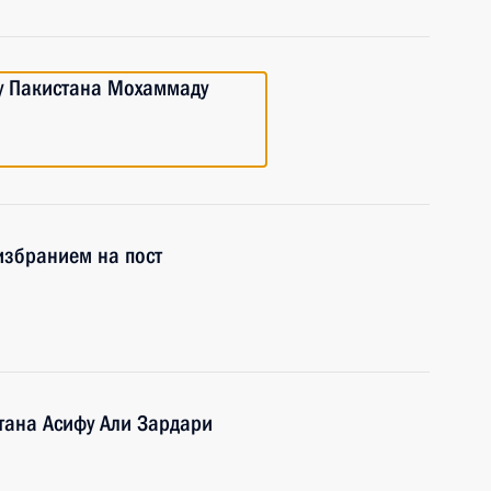
у Пакистана Мохаммаду
избранием на пост
тана Асифу Али Зардари