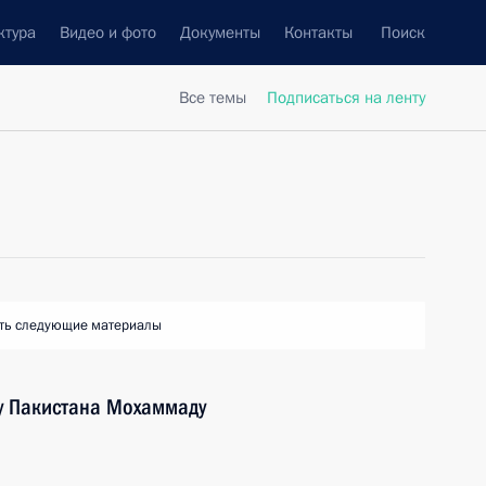
ктура
Видео и фото
Документы
Контакты
Поиск
Все темы
Подписаться на ленту
ть следующие материалы
у Пакистана Мохаммаду