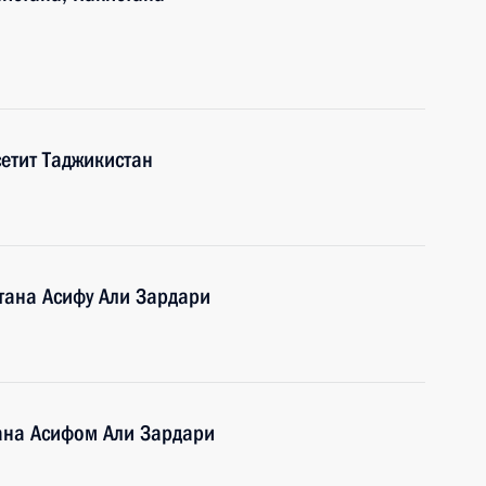
сетит Таджикистан
тана Асифу Али Зардари
ана Асифом Али Зардари