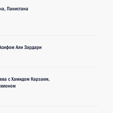
на, Пакистана
 Асифом Али Зардари
ева с Хамидом Карзаем,
ахмоном