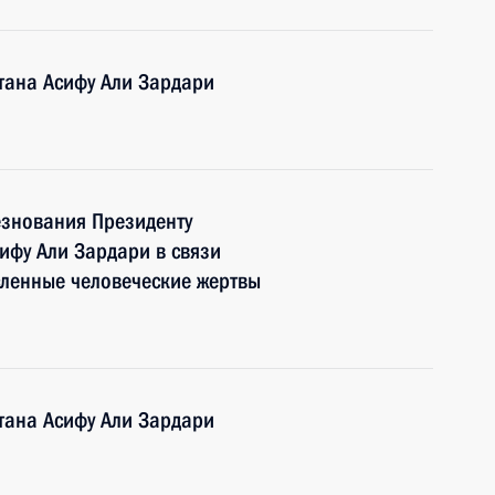
тана Асифу Али Зардари
знования Президенту
ифу Али Зардари в связи
сленные человеческие жертвы
тана Асифу Али Зардари