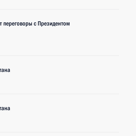
т переговоры с Президентом
тана
тана