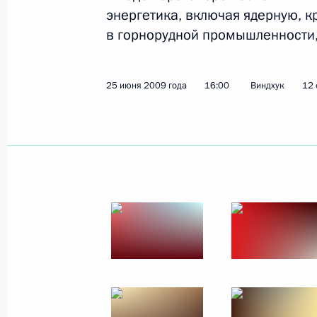
энергетика, включая ядерную, 
16 июля 2009 года
11 фото
в горнорудной промышленности,
25 июня 2009 года
16:00
Виндхук
12 
Рабочий визит
в Азербайджан