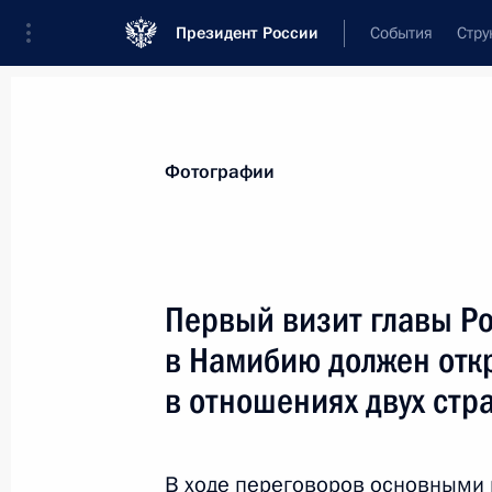
Президент России
События
Стру
Видеозаписи
Фотографии
Аудиозапи
Все материалы
Поездки
Совещания, 
Фотографии
Показа
Первый визит главы Ро
в Намибию должен отк
Визит в Германию
в отношениях двух стр
В ходе переговоров основными