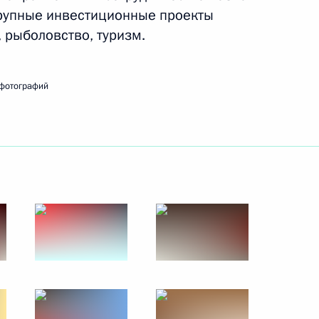
крупные инвестиционные проекты
8 − 10 июля 2009 года
28 фото
 рыболовство, туризм.
фотографий
Визит в Азербайджан