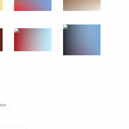
29 июня 2009 года
6 фото
Официальный визит в Анголу
бия