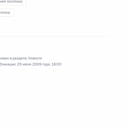
няя политика
26 июня 2009 года
8 фото
гетика
ован в разделе:
Новости
бликации:
25 июня 2009 года, 16:00
Официальный визит в
Намибию