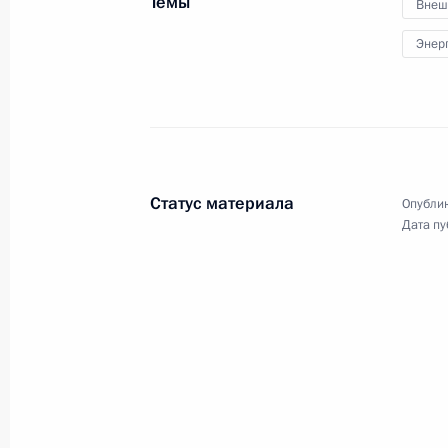
Темы
Внеш
26 июня 2009 года
8 фото
Энер
Статус материала
Опублик
Дата пу
Первый визит главы Российского
государства в Намибию должен
открыть качественно новый этап
в отношениях двух стран