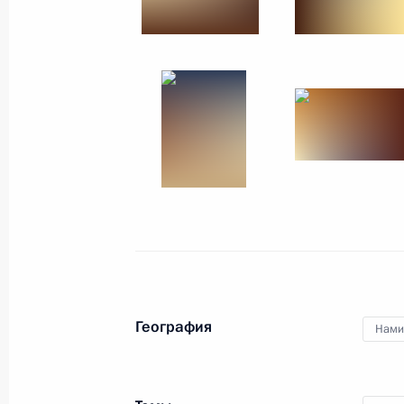
29 июня 2009 года
6 фото
Поездкой в Анголу Дмитрий
География
Нами
Медведев завершил серию
визитов в страны Африки