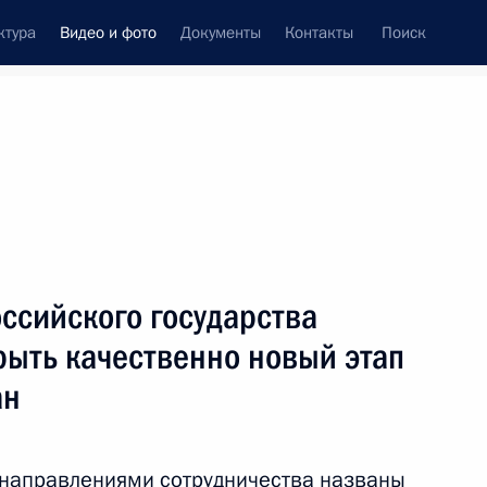
ктура
Видео и фото
Документы
Контакты
Поиск
си
встречи
Церемонии
июль, 2009
ть следующие материалы
ссийского государства
рыть качественно новый этап
Встреча глав государств и
ан
правительств «Группы
восьми»
 направлениями сотрудничества названы