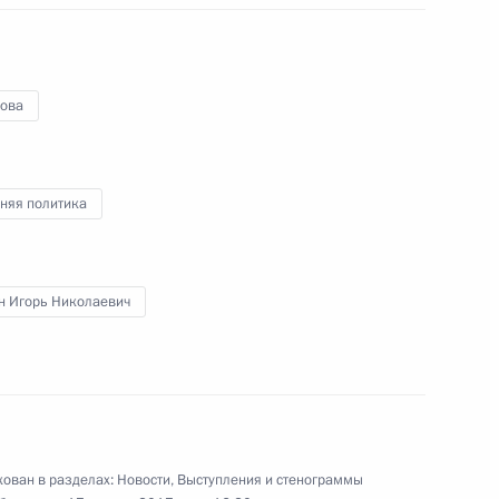
17 января 2017 года
Аудио, 29 мин.
ова
По итогам российско-молдавских
переговоров Владимир Путин
и Игорь Додон дали совместную
пресс-конференцию.
няя политика
н Игорь Николаевич
 к гражданам России
ован в разделах:
Новости
,
Выступления и стенограммы