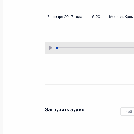
26 января 2017 года
Аудио, 51 мин.
17 января 2017 года
16:20
Москва, Крем
В Екатерининском зале Кремля
Владимир Путин вручил
государственные награды
и документы о присвоении
почётных званий более чем
тридцати россиянам
за выдающиеся достижения
в науке, культуре, медицине,
производственной
и наставнической деятельности.
Загрузить аудио
mp3,
Открыты газопровод
Бованенково – Ухта-2
и нефтепроводы Заполярье – Пурпе
и Куюмба – Тайшет