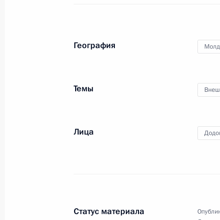
18 января 2017 года
Аудио, 20 мин.
География
Молд
Темы
Внеш
Лица
Додо
Новогоднее обращение
Статус материала
Опублик