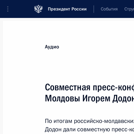
Президент России
События
Стру
Видеозаписи
Фотографии
Аудиозапи
Все материалы
Выступления
Совещан
Аудио
Показа
Совместная пресс-кон
Молдовы Игорем Додо
Вручение государственных
наград
По итогам российско-молдавски
Додон дали совместную пресс-