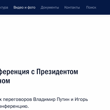
ктура
Видео и фото
Документы
Контакты
Поиск
си
ия, встречи
Встречи со СМИ
январь, 2017
ть следующие материалы
ференция с Президентом
ном
Заседание попечительского
совета МГУ
х переговоров Владимир Путин и Игорь
конференцию.