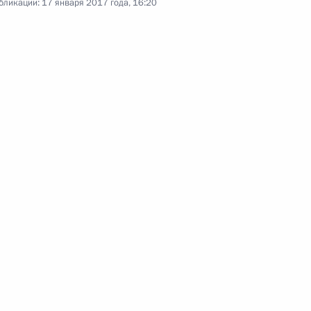
бликации:
17 января 2017 года, 16:20
00:00
Заседание Государственного
совета по вопросу
об экологическом развитии
Российской Федерации
в интересах будущих поколений
27 декабря 2016 года
Аудио, 12 мин.
Президент провёл в Кремле
заседание Государственного
совета по вопросу