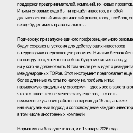
поддержки предпринимателей, компаний, их новых проектов
Иными словами: куда бы ни пришёл инвестор, в любой
дальневосточный или арктический регион, город, посёлок, о
везде будет иметь право на льготы.
Подчеркну: при запуске единого преференциального режима
будут сохранены условия для действующих инвесторов
в территориях опережающего развития. Никаких беспокойст
по поводу того, что что-то сейчас будет меняться на ходу,
ни у кого не должно быть. В том числе речь идёт о резидент
международных ТОРов. Этот инструмент предполагает ещё
более длинные льготы по налогу на прибыль и так
называемую «дедушкину оговорку» – здесь все в зале знают
что это такое, тем не менее скажу ещё раз, – то есть
неизменные условия работы на период до 15 лет, а также
индивидуальный подход и сопровождение каждого инвестор
в том числе иностранных компаний.
Нормативная база уже готова, и с 1 января 2026 года