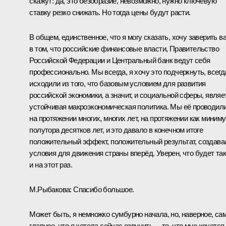
скажут: да, это безобразие, невозможно, нужно ключевую
ставку резко снижать. Но тогда цены будут расти.
В общем, единственное, что я могу сказать, хочу заверить в
в том, что российские финансовые власти, Правительство
Российской Федерации и Центральный банк ведут себя
профессионально. Мы всегда, я хочу это подчеркнуть, всегд
исходили из того, что базовым условием для развития
российской экономики, а значит, и социальной сферы, являе
устойчивая макроэкономическая политика. Мы её проводил
на протяжении многих, многих лет, на протяжении как миним
полутора десятков лет, и это давало в конечном итоге
положительный эффект, положительный результат, создава
условия для движения страны вперёд. Уверен, что будет та
и на этот раз.
М.Рыбакова:
Спасибо большое.
Может быть, я немножко сумбурно начала, но, наверное, са
главное, что я хотела сейчас озвучить, – то, что мне хочется