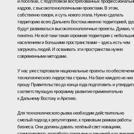
и посёлках, с подготовкой востребованных профессиональ
кадров, с высокотехнологичными проектами. В этом,
собственно говоря, и суть нового этапа. Нужно сделать
территорию всего Дальнего Востока именно территорией, где
будут развиваться высокотехнологичные проекты. Думаю, ч
понятно. Но всё-таки такая огромная территория с небольш
населением и большими пространствами – здесь есть чем
загружать людей. И осваивать эти пространства нужно
современными методами.
У нас уже стартовали национальные проекты по обеспечен
технологического лидерства страны. На базе каждого из них
прошу Правительство до конца года подготовить и утвердит
соответствующую программу развития применительно
к Дальнему Востоку и Арктике.
Для технологического рывка необходим действительно
смелый подход к регуляторике, к правовым рамкам работы
бизнеса. Они должны давать зелёный свет новациям,
стимулировать разработку прорывных решений и их внедре