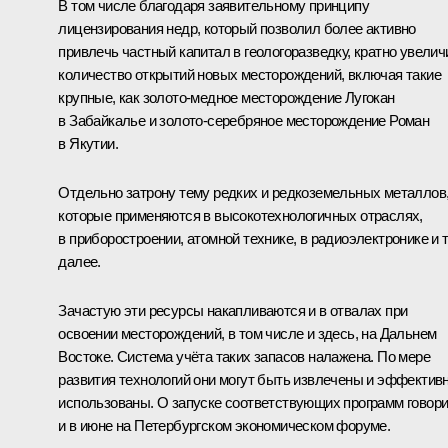
В том числе благодаря заявительному принципу
лицензирования недр, который позволил более активно
привлечь частный капитал в геологоразведку, кратно увелич
количество открытий новых месторождений, включая такие
крупные, как золото-медное месторождение Лугокан
в Забайкалье и золото-серебряное месторождение Роман
в Якутии.
Отдельно затрону тему редких и редкоземельных металлов
которые применяются в высокотехнологичных отраслях,
в приборостроении, атомной технике, в радиоэлектронике и 
далее.
Зачастую эти ресурсы накапливаются и в отвалах при
освоении месторождений, в том числе и здесь, на Дальнем
Востоке. Система учёта таких запасов налажена. По мере
развития технологий они могут быть извлечены и эффектив
использованы. О запуске соответствующих программ говор
и в июне на Петербургском экономическом форуме.