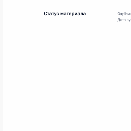
Статус материала
Опублик
Дата пу
Церемония вручения
государственных наград
12 декабря 2024 года
41 фото