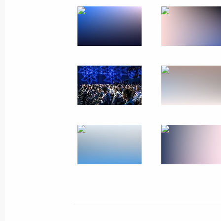
Заявления по итогам
российско-лаосских
переговоров
31 июля 2025 года
8 фото