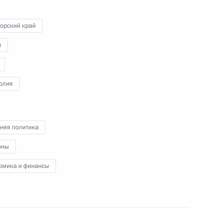
орский край
й
Расширенное заседание
коллегии Генеральной
олия
прокуратуры
19 марта 2025 года
14 фото
няя политика
оны
омика и финансы