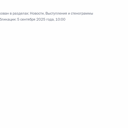
ован в разделах:
Новости
,
Выступления и стенограммы
бликации:
5 сентября 2025 года, 10:00
Церемония вручения премии
#МыВместе
5 декабря 2024 года
17 фото