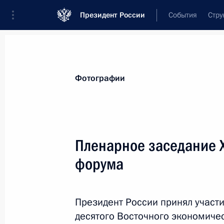
Президент России
События
Стру
Видеозаписи
Фотографии
Аудиозапи
Все материалы
Поездки
Совещания, 
Фотографии
Показа
Пленарное заседание 
форума
Пленарное заседание 
форума
Президент России принял участ
5 сентября 2025 года
Приморский край,
десятого Восточного экономиче