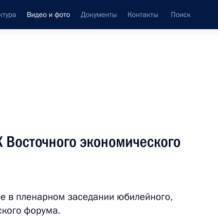
ктура
Видео и фото
Документы
Контакты
Поиск
си
встречи
Церемонии
сентябрь, 2025
ть следующие материалы
X Восточного экономического
X Восточного экономического
ие в пленарном заседании юбилейного,
 остров Русский
20 фото
ского форума.