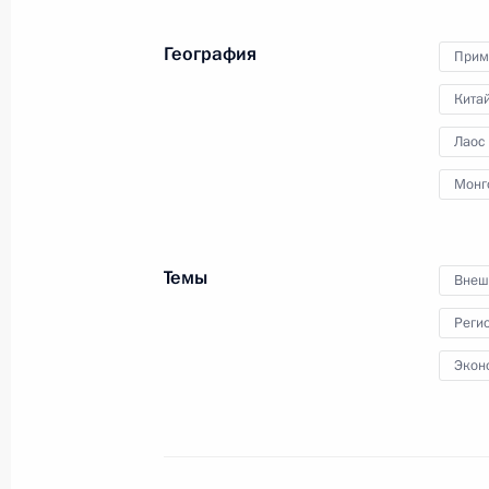
География
Прим
Кита
Международный форум
Лаос
«Арктика – территория
Монг
диалога»
27 марта 2025 года
11 фото
Темы
Внеш
Реги
Экон