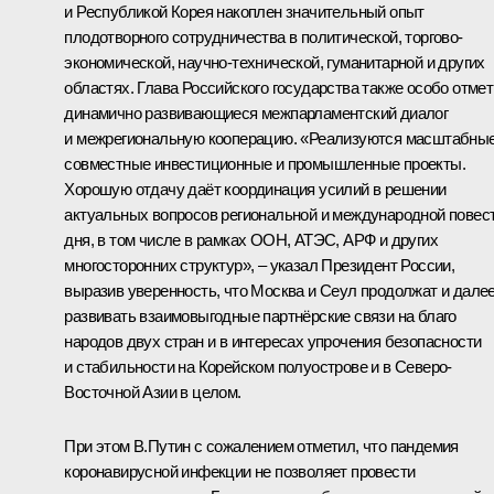
и Республикой Корея накоплен значительный опыт
плодотворного сотрудничества в политической, торгово-
экономической, научно-технической, гуманитарной и других
областях. Глава Российского государства также особо отме
динамично развивающиеся межпарламентский диалог
и межрегиональную кооперацию. «Реализуются масштабны
совместные инвестиционные и промышленные проекты.
Хорошую отдачу даёт координация усилий в решении
актуальных вопросов региональной и международной повес
дня, в том числе в рамках ООН,
АТЭС
, АРФ и других
многосторонних структур», – указал Президент России,
выразив уверенность, что Москва и Сеул продолжат и дале
развивать взаимовыгодные партнёрские связи на благо
народов двух стран и в интересах упрочения безопасности
и стабильности на Корейском полуострове и в Северо-
Восточной Азии в целом.
При этом В.Путин с сожалением отметил, что пандемия
коронавирусной инфекции не позволяет провести