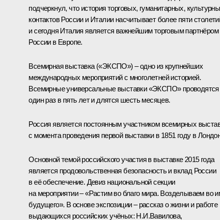
подчеркнул, что история торговых, гуманитарных, культурн
контактов России и Италии насчитывает более пяти столети
и сегодня Италия является важнейшим торговым партнёром
России в Европе.
Всемирная выставка («ЭКСПО») – одно из крупнейших
международных мероприятий с многолетней историей.
Всемирные универсальные выставки «ЭКСПО» проводятся
один раз в пять лет и длятся шесть месяцев.
Россия является постоянным участником всемирных выста
с момента проведения первой выставки в 1851 году в Лондон
Основной темой российского участия в выставке 2015 года
является продовольственная безопасность и вклад России
в её обеспечение. Девиз национальной секции
на мероприятии – «Растим во благо мира. Возделываем во и
будущего». В основе экспозиции – рассказ о жизни и работе
выдающихся российских учёных: Н.И.Вавилова,