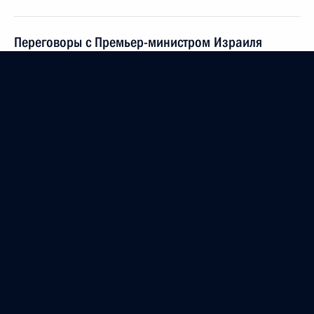
Переговоры с Премьер-министром Израиля
Биньямином Нетаньяху
9 мая 2018 года, 15:30
Телефонный разговор с Премьер-министром
Израиля Биньямином Нетаньяху
30 апреля 2018 года, 22:45
Телефонный разговор с Премьер-министром
Израиля Биньямином Нетаньяху
11 апреля 2018 года, 20:15