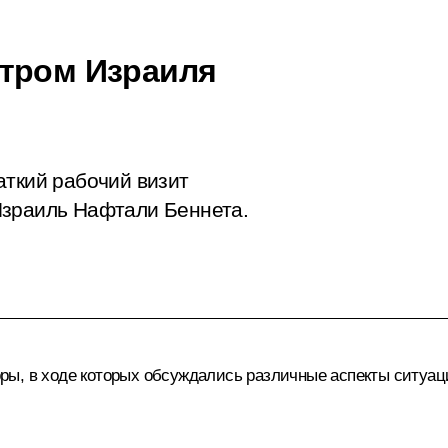
стром Израиля
аткий рабочий визит
Израиль Нафтали Беннета.
ры, в ходе которых обсуждались различные аспекты ситуаци