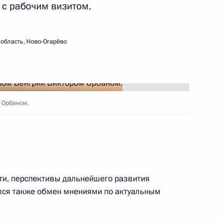
 с рабочим визитом.
область, Ново-Огарёво
т Будапешт
 Орбаном.
ийско-венгерских
сти, перспективы дальнейшего развития
ялся также обмен мнениями по актуальным