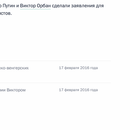
 Путин и
Виктор Орбан
сделали заявления для
стов.
тится с Премьер-министром
ко-венгерских
17 февраля 2016 года
грии Виктором Орбаном
рии Виктором
17 февраля 2016 года