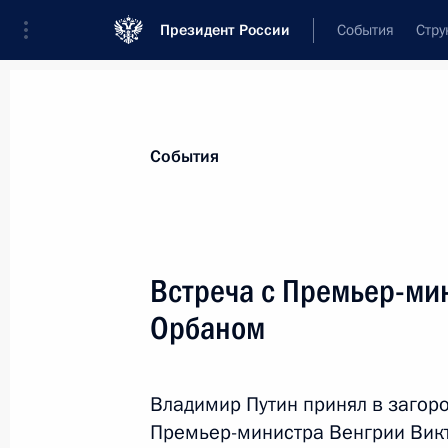
Президент России
События
Стру
Материалы по выбранной теме
События
Венгрия,
55 результатов
Встреча с Премьер-ми
Показа
Орбаном
Встреча с главами христианских ц
Владимир Путин принял в загор
30 октября 2019 года, 22:00
Премьер-министра Венгрии Викт