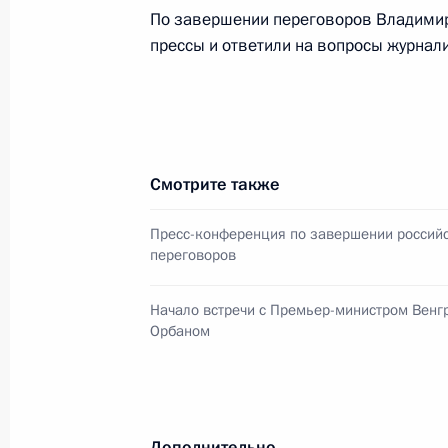
Российско-венгерские переговоры
По завершении переговоров Владимир
прессы и ответили на вопросы журнали
18 сентября 2018 года, 15:45
18 сентября Владимир Путин встре
Венгрии Виктором Орбаном
Смотрите также
14 сентября 2018 года, 15:00
Пресс-конференция по завершении российс
переговоров
Встреча с Премьер-министром Вен
Начало встречи с Премьер-министром Венг
15 июля 2018 года, 13:00
Орбаном
Визит в Венгрию
Дополнительно