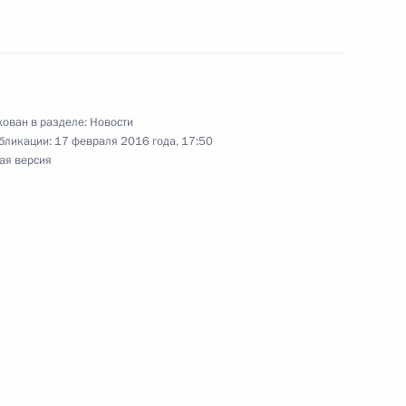
ию
ован в разделе:
Новости
т Венгрию
бликации:
17 февраля 2016 года, 17:50
ая версия
инистром Венгрии Виктором
инистром Венгрии Виктором