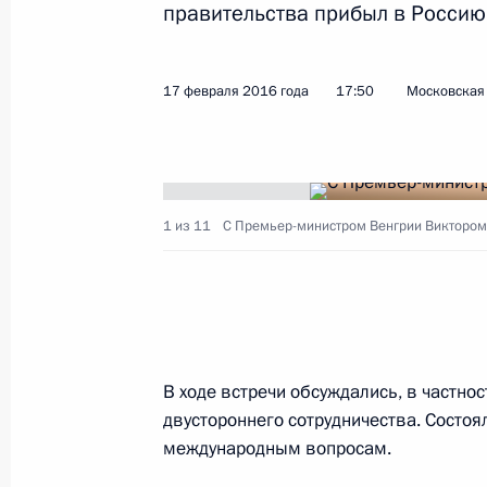
правительства прибыл в Россию
Российско-венгерские переговоры
17 февраля 2016 года
17:50
Московская 
30 октября 2019 года, 20:45
30 октября Владимир Путин посети
1 из 11
С Премьер-министром Венгрии Виктором
29 октября 2019 года, 15:00
Пресс-конференция по итогам росс
переговоров
В ходе встречи обсуждались, в частно
18 сентября 2018 года, 16:00
двустороннего сотрудничества. Состо
международным вопросам.