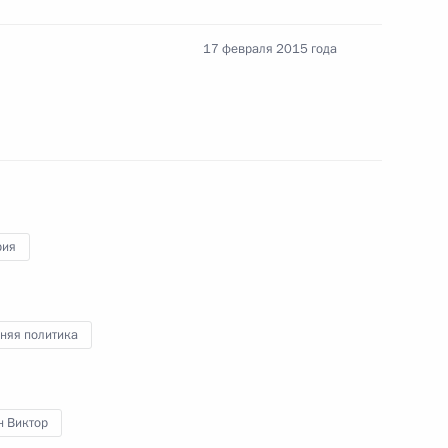
17 февраля 2015 года
алтмагийн Баттулгой
до
рия
няя политика
грии Виктором Орбаном
н Виктор