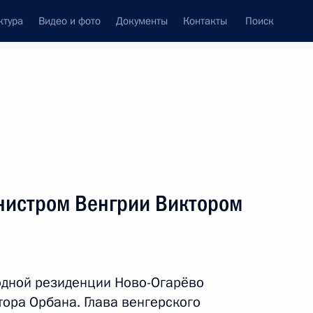
ктура
Видео и фото
Документы
Контакты
Поиск
Все темы
Подписаться на ленту
нистром Венгрии Виктором
ть следующие материалы
ерквей Ближнего Востока
одной резиденции Ново-Огарёво
ора Орбана. Глава венгерского