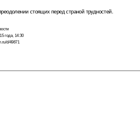
преодолении стоящих перед страной трудностей.
вости
15 года, 14:30
n.ru/d/49871