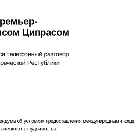
Премьер-
исом Ципрасом
ся телефонный разговор
реческой Республики
рендума об условиях предоставления международными кре
еческого сотрудничества.