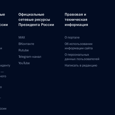
ные
Официальные
Правовая и
сетевые ресурсы
техническая
ссии
Президента России
информация
MAX
О портале
ВКонтакте
Об использовании
ии
информации сайта
Rutube
О персональных
Telegram-канал
данных пользователей
YouTube
зиденту
Написать в редакцию
и —
ного
по
—
ссии