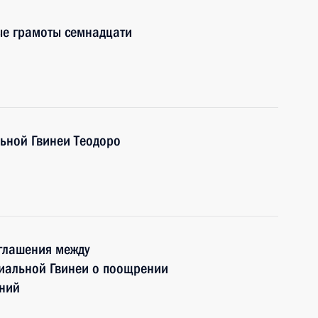
ые грамоты семнадцати
ьной Гвинеи Теодоро
глашения между
риальной Гвинеи о поощрении
ений