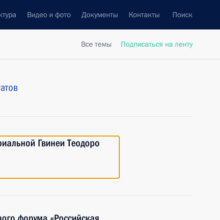
ктура
Видео и фото
Документы
Контакты
Поиск
Все темы
Подписаться на ленту
татов
риальной Гвинеи Теодоро
ого форума «Российская