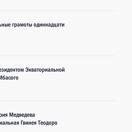
ьные грамоты одиннадцати
резидентом Экваториальной
Мбасого
трия Медведева
иальная Гвинея Теодоро