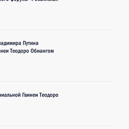
ладимира Путина
инеи Теодоро Обиангом
риальной Гвинеи Теодоро