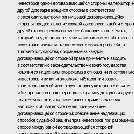
инвесторов одной договаривающейся стороны на территори
другой договаривающейся стороны в соответствии
с законодательством принимающей договаривающейся
стороны; предоставление каждой договаривающейся сторон
другой стороне режима не менее благоприятного, чем тот,
который предоставляется капиталовложениям собственных
инвесторов или капиталовложениям инвесторов любого
третьего государства; сохранение за каждой
договаривающейся стороной права применять и вводить
в соответствии с законодательством своего государства
изъятия из национального режима в отношении иностранных
инвесторов и их капиталовложений; гарантии защиты
капиталовложений инвесторов от принудительного изъятия
и беспрепятственного перевода за границу доходов и других
платежей после выполнения инвесторами всех своих
налоговых обязательств перед принимающей
договаривающейся стороной; обеспечение надлежащих
способов судебной защиты прав инвесторов при разрешени
споров между одной договаривающейся стороной
и инвестором другой договаривающейся стороны.