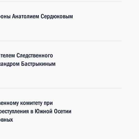
ороны Анатолием Сердюковым
ателем Следственного
ксандром Бастрыкиным
енному комитету при
реступления в Южной Осетии
овных