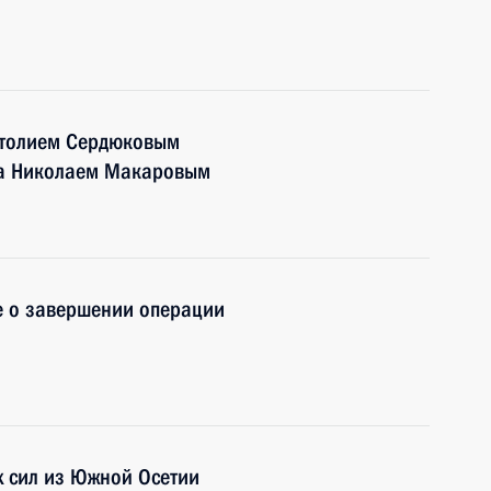
атолием Сердюковым
ба Николаем Макаровым
е о завершении операции
х сил из Южной Осетии