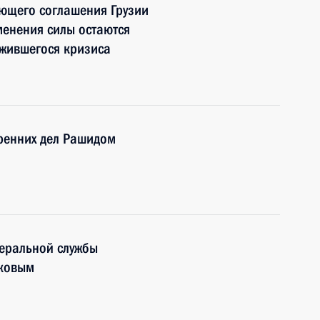
ющего соглашения Грузии
менения силы остаются
ожившегося кризиса
ренних дел Рашидом
деральной службы
иковым