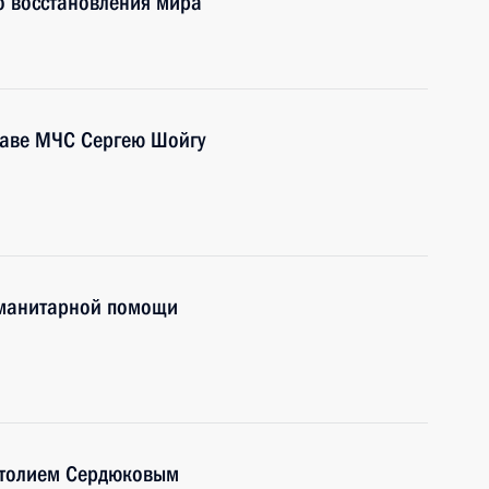
о восстановления мира
лаве МЧС Сергею Шойгу
уманитарной помощи
атолием Сердюковым