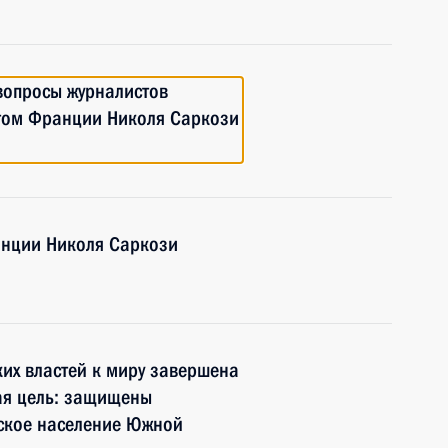
 вопросы журналистов
нтом Франции Николя Саркози
анции Николя Саркози
их властей к миру завершена
ная цель: защищены
ское население Южной