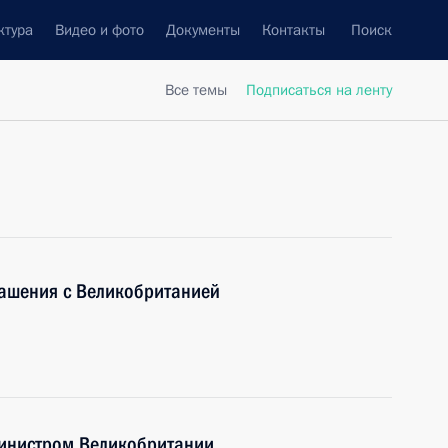
ктура
Видео и фото
Документы
Контакты
Поиск
Все темы
Подписаться на ленту
лашения с Великобританией
министром Великобритании