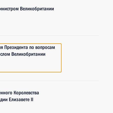
министром Великобритании
ля Президента по вопросам
ослом Великобритании
нного Королевства
ии Елизавете II