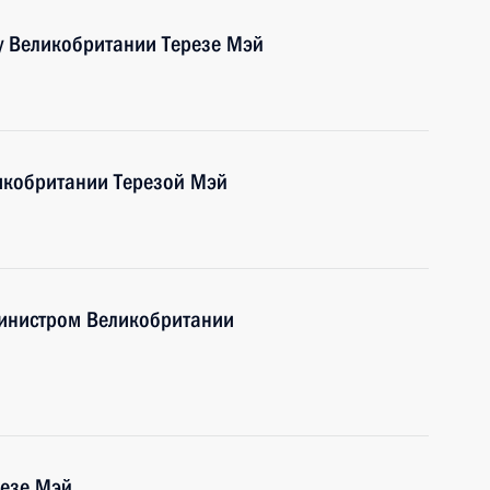
 Великобритании Терезе Мэй
икобритании Терезой Мэй
министром Великобритании
резе Мэй