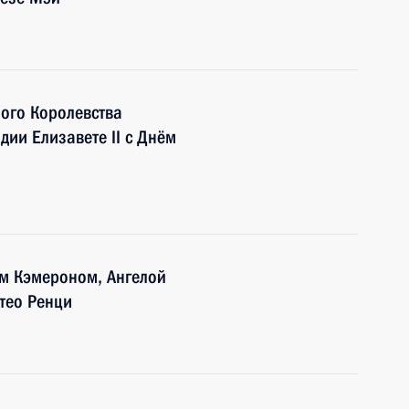
ого Королевства
ии Елизавете II с Днём
м Кэмероном, Ангелой
тео Ренци