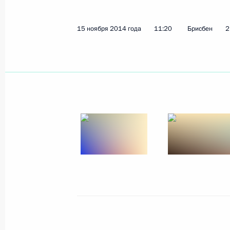
15 ноября 2014 года
11:20
Брисбен
2
Телефонный разговор с Премьер-
Дэвидом Кэмероном
5 ноября 2015 года, 17:25
Телефонные разговоры с премьер-
Греции и Ирака
1 ноября 2015 года, 16:25
Встреча с Премьер-министром Вел
Кэмероном