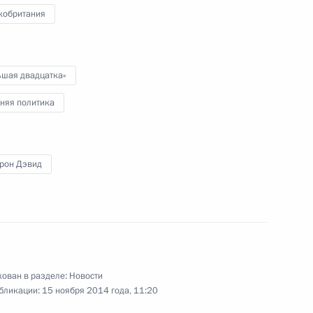
кобритания
министром Великобритании
ьшая двадцатка»
няя политика
рон Дэвид
икобритании Дэвидом
ию
ован в разделе:
Новости
бликации:
15 ноября 2014 года, 11:20