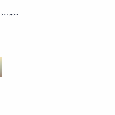
 фотографии
министром Великобритании
министрами Великобритании,
икобритании Дэвидом