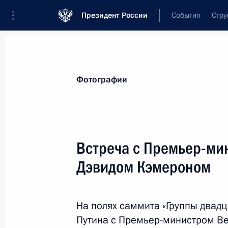
Президент России
События
Стру
Материалы по выбранной теме
Фотографии
Великобритания,
94 результата
Встреча с Премьер-ми
Показа
Дэвидом Кэмероном
Встреча с Премьер-министром Вел
Кэмероном
На полях саммита «Группы двадц
Путина с Премьер-министром В
16 ноября 2015 года, 11:40