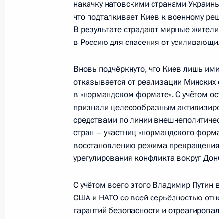
Телефонный разговор с Президен
накачку натовскими странами Украин
Макроном и Федеральным канцле
что подталкивает Киев к военному р
В результате страдают мирные жители
Шольцем
в Россию для спасения от усиливающи
28 мая 2022 года, 15:25
Вновь подчёркнуто, что Киев лишь ими
отказывается от реализации Минских 
Телефонный разговор с Президен
в «нормандском формате». С учётом о
Макроном
признали целесообразным активизир
средствами по линии внешнеполитичес
3 мая 2022 года, 16:20
стран – участниц «нормандского форм
восстановлению режима прекращения 
урегулирования конфликта вокруг Дон
Поздравление Эммануэлю Макрону
Президентом Франции
С учётом всего этого Владимир Путин 
США и НАТО со всей серьёзностью отн
25 апреля 2022 года, 10:30
гарантий безопасности и отреагировали