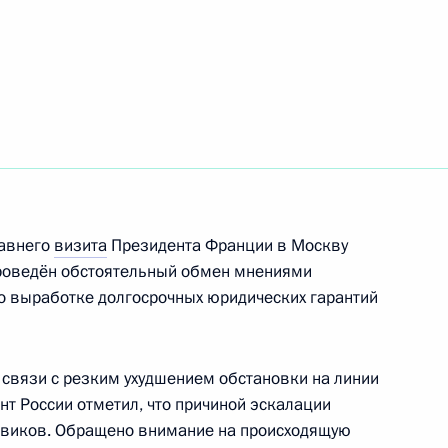
том Франции Эммануэлем
давнего
визита
Президента Франции в Москву
проведён обстоятельный обмен мнениями
по выработке долгосрочных юридических гарантий
том Франции Эммануэлем
связи с резким ухудшением обстановки на линии
т России отметил, что причиной эскалации
овиков. Обращено внимание на происходящую