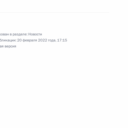
ольцем и Эммануэлем
ован в разделе:
Новости
бликации:
20 февраля 2022 года, 17:15
ая версия
ольцем и Эммануэлем
том Франции Эммануэлем