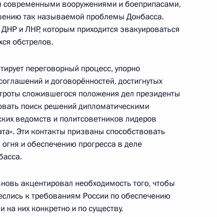
том Франции Эммануэлем
ы современными вооружениями и боеприпасами,
ром Германии Олафом
ешению так называемой проблемы Донбасса.
 ДНР и ЛНР, которым приходится эвакуироваться
хся обстрелов.
тирует переговорный процесс, упорно
соглашений и договорённостей, достигнутых
том Франции Эммануэлем
строты сложившегося положения дел президенты
овать поиск решений дипломатическими
ких ведомств и политсоветников лидеров
ата». Эти контакты призваны способствовать
огня и обеспечению прогресса в деле
басса.
 по случаю переизбрания
вновь акцентировал необходимость того, чтобы
еслись к требованиям России по обеспечению
 на них конкретно и по существу.