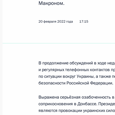
Макроном.
по океану
13 июня 2025 года, 17:00
20 февраля 2022 года
17:15
Телефонный разговор с Президен
Макроном
11 сентября 2022 года, 17:00
В продолжение обсуждений в ходе не
и регулярных телефонных контактов 
по ситуации вокруг Украины, а также 
Телефонный разговор с Президен
безопасности Российской Федерации.
Макроном
19 августа 2022 года, 16:45
Выражена серьёзная озабоченность в 
соприкосновения в Донбассе. Президен
являются провокации украинских сил