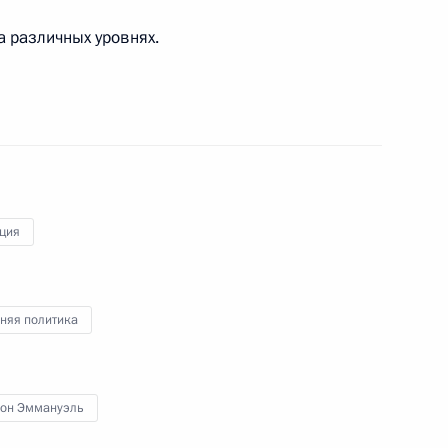
а различных уровнях.
том Франции Эммануэлем
том Франции Эммануэлем
ция
няя политика
том Франции Эммануэлем
он Эммануэль