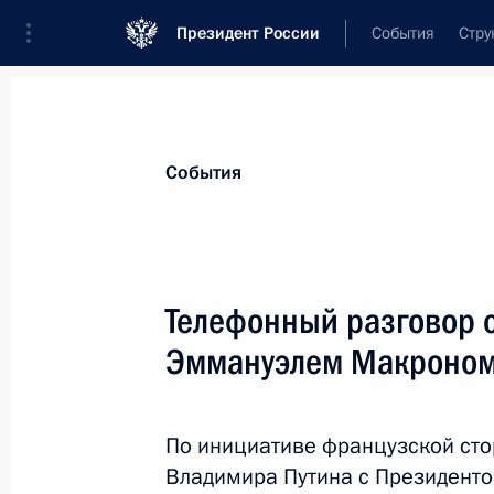
Президент России
События
Стру
Материалы по выбранной теме
События
Франция,
330 результатов
Телефонный разговор 
Телефонный разговор с Президен
Макроном
Эммануэлем Макроно
1 июля 2025 года, 19:10
По инициативе французской сто
Владимира Путина с Президент
Руслан Эдельгериев принял участи