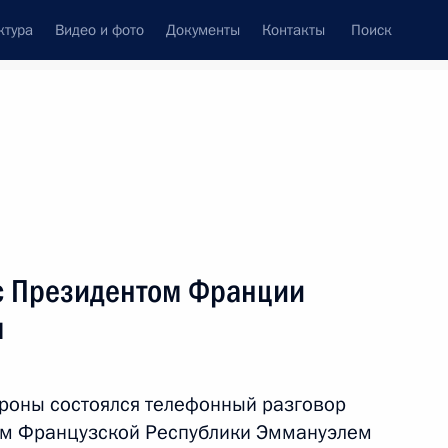
ктура
Видео и фото
Документы
Контакты
Поиск
Все темы
Подписаться на ленту
с Президентом Франции
том Франции Эммануэлем
м
роны состоялся телефонный разговор
ом Французской Республики Эммануэлем
е в третьей Конференции ООН