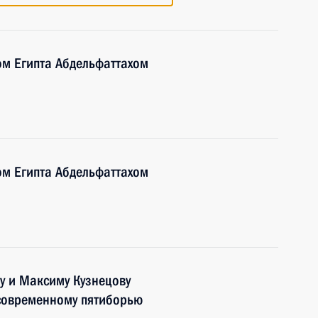
ом Египта Абдельфаттахом
ом Египта Абдельфаттахом
у и Максиму Кузнецову
 современному пятиборью