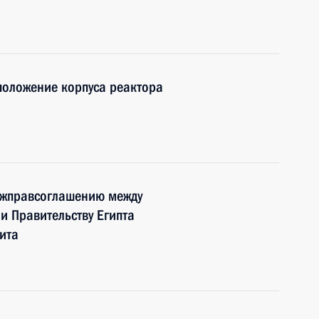
положение корпуса реактора
ежправсоглашению между
и Правительству Египта
ита