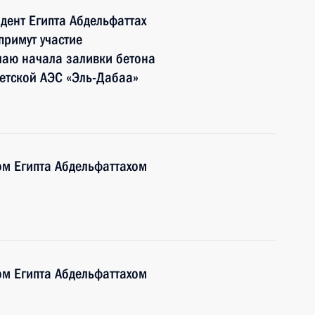
дент Египта Абдельфаттах
римут участие
чаю начала заливки бетона
етской АЭС «Эль-Дабаа»
ом Египта Абдельфаттахом
ом Египта Абдельфаттахом