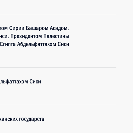
том Сирии Башаром Асадом,
си, Президентом Палестины
Египта Абдельфаттахом Сиси
ельфаттахом Сиси
канских государств