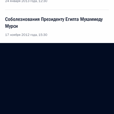
24 января 2013 года, 12:30
Соболезнования Президенту Египта Мухаммеду
Мурси
17 ноября 2012 года, 15:30
Телефонный разговор с Президентом Египта
Мухаммедом Мурси
16 ноября 2012 года, 16:15
Поздравление Президенту Египта Мухаммеду
Мурси с 60-й годовщиной Июльской революции
23 июля 2012 года, 13:00