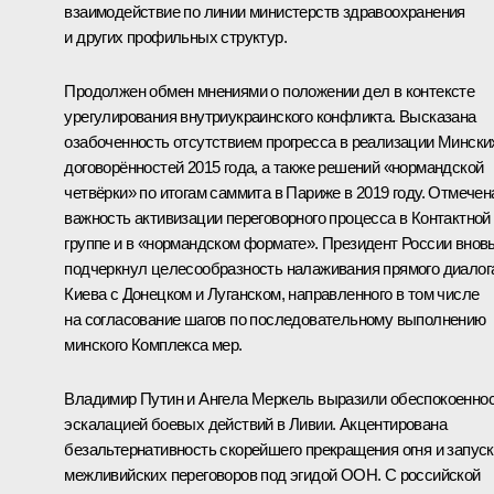
взаимодействие по линии министерств здравоохранения
и других профильных структур.
Продолжен обмен мнениями о положении дел в контексте
урегулирования внутриукраинского конфликта. Высказана
озабоченность отсутствием прогресса в реализации Мински
договорённостей 2015 года, а также решений «нормандской
четвёрки» по итогам саммита в Париже в 2019 году. Отмечен
важность активизации переговорного процесса в Контактной
группе и в «нормандском формате». Президент России внов
подчеркнул целесообразность налаживания прямого диалог
Киева с Донецком и Луганском, направленного в том числе
на согласование шагов по последовательному выполнению
минского Комплекса мер.
Владимир Путин и Ангела Меркель выразили обеспокоенно
эскалацией боевых действий в Ливии. Акцентирована
безальтернативность скорейшего прекращения огня и запус
межливийских переговоров под эгидой ООН. С российской