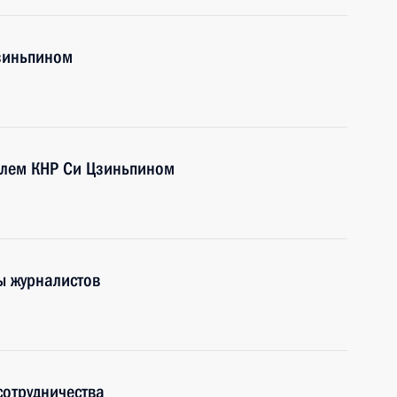
Цзиньпином
елем КНР Си Цзиньпином
ы журналистов
отрудничества