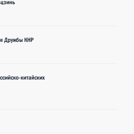
ьцзинь
ом Дружбы КНР
оссийско-китайских