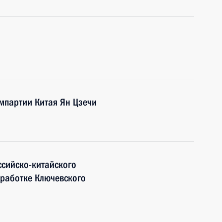
мпартии Китая Ян Цзечи
ссийско-китайского
зработке Ключевского