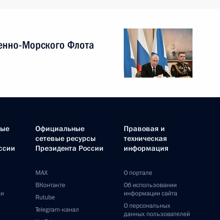
енно-Морского Флота
ные
Официальные
Правовая и
сетевые ресурсы
техническая
ссии
Президента России
информация
MAX
О портале
ВКонтакте
Об использовании
ии
информации сайта
Rutube
О персональных
Telegram-канал
данных пользователей