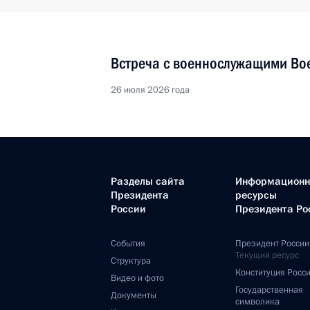
Встреча с военнослужащими Во
26 июля 2026 года
Разделы сайта
Информацион
Президента
ресурсы
России
Президента Ро
События
Президент России
Текущий ресурс
Структура
Конституция Росс
Видео и фото
Государственная
Документы
символика