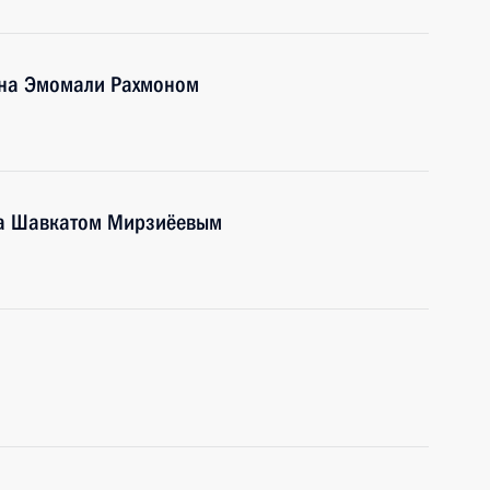
ана Эмомали Рахмоном
на Шавкатом Мирзиёевым