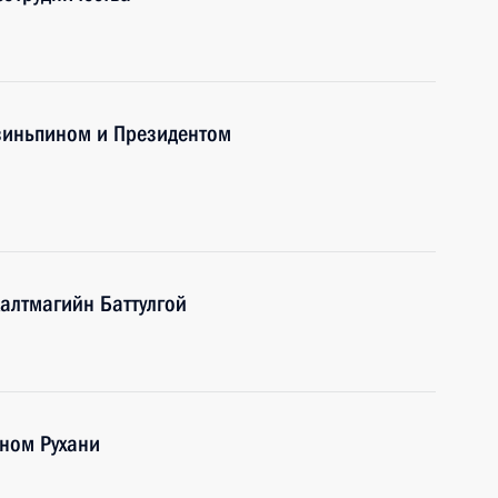
Цзиньпином и Президентом
алтмагийн Баттулгой
ном Рухани