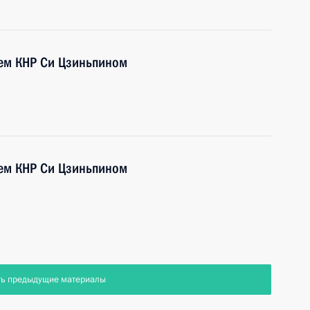
лем КНР Си Цзиньпином
лем КНР Си Цзиньпином
ть предыдущие материалы