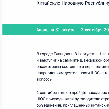
Китайскую Народную Республик
Пленарное заседание X Восточног
5 сентября 2025 года, 10:00
Анонс на 31 августа − 3 сентября 2
Встреча с заместителем Председат
В городе Тяньцзинь 31 августа – 1 се
Всекитайского собрания народных 
и выступит на саммите
Шанхайской орг
4 сентября 2025 года, 18:30
рассмотрены состояние и перспективы
направлениям деятельности ШОС, а т
вопросы.
Официальный визит в Китай. Самм
1 сентября там же пройдёт заседание
по случаю 80-летия окончания Вт
ШОС присоединятся руководители стра
3 сентября 2025 года
объединения, приглашённых китайски