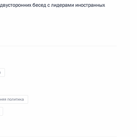
 двусторонних бесед с лидерами иностранных
Цзиньпином и Президентом
й
 – членов ШОС
няя политика
в саммита ШОС