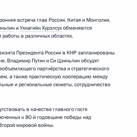
ы журналистов
ронняя встреча глав России, Китая и Монголии,
иньпин
и
Ухнагийн Хурэлсух
обменяются
работы в различных областях.
 визита Президента России в КНР запланированы
 80-летия окончания Второй
е. Владимир Путин и Си Цзиньпин обсудят
еобъемлющего партнёрства и стратегического
аем, а также практическую кооперацию между
льные и региональные сюжеты, сотрудничество
утствовать в качестве главного гостя
роченных к 80-й годовщине победы над
Второй мировой войны.