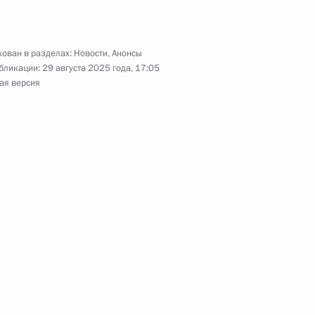
ован в разделах:
Новости
,
Анонсы
бликации:
29 августа 2025 года, 17:05
тву «Cиньхуа»
ая версия
Путин посетит Китай
елем КНР Си Цзиньпином