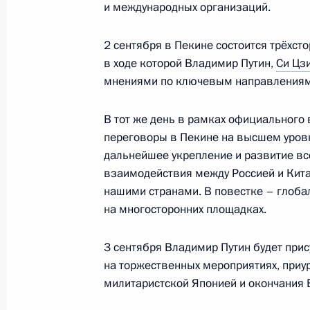
и международных организаций.
Владимир Путин ответил на вопрос
2 сентября в Пекине состоится трёхсто
в ходе которой Владимир Путин,
Си Цз
3 сентября 2025 года, 17:25
мнениями по ключевым направлениям 
В тот же день в рамках официального
Военный парад в Пекине по случаю
переговоры в Пекине на высшем уровн
мировой войны
дальнейшее укрепление и развитие вс
взаимодействия между Россией и Кит
3 сентября 2025 года, 05:35
нашими странами. В повестке – глоба
на многосторонних площадках.
Российско-китайские переговоры
3 сентября Владимир Путин будет прис
2 сентября 2025 года, 11:00
на торжественных мероприятиях, приу
милитаристской Японией и окончания 