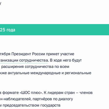
у
о экономического форума
025 года
еля Постоянного комитета
нтября Президент России примет участие
представителей Ли Хунчжуном
анизации сотрудничества
. В ходе него будут
 расширения сотрудничества по всем
акже актуальные международные и региональные
ит ШОС и военный парад
 в формате «ШОС плюс». К лидерам стран – членов
орой мировой войны
н-наблюдателей, партнёров по диалогу
м председательством государств