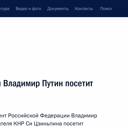
ктура
Видео и фото
Документы
Контакты
Поиск
Все темы
Подписаться на ленту
ря Владимир Путин посетит
ть следующие материалы
жправсоглашения между
взаимной защите инвестиций
дент Российской Федерации Владимир
теля КНР Си Цзиньпина посетит