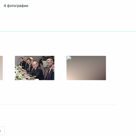
4 фотографии
мпартии Китая Ян Цзечи
ссийско-китайского
зработке Ключевского
й