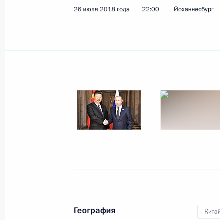
26 июля 2018 года
22:00
Йоханнесбург
Российско-китайские переговоры
11 сентября 2018 года, 13:00
Встреча с членом политбюро ЦК Ко
15 августа 2018 года, 19:00
Подписан закон о ратификации ро
Соглашения о сотрудничестве в ра
золоторудного месторождения
3 августа 2018 года, 16:10
География
Кита