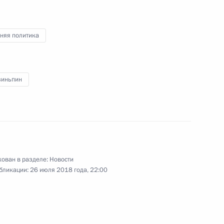
Цзиньпином
няя политика
зиньпин
елем КНР Си Цзиньпином
ы журналистов
ован в разделе:
Новости
бликации:
26 июля 2018 года, 22:00
отрудничества