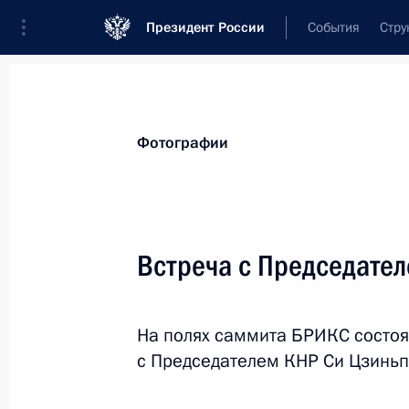
Президент России
События
Стру
Материалы по выбранной теме
Фотографии
Китай,
476 результатов
Встреча с Председате
Показа
На полях саммита БРИКС состоя
Заявления для прессы по итогам п
с Председателем КНР Си Цзинь
КНР Си Цзиньпином
11 сентября 2018 года, 13:10