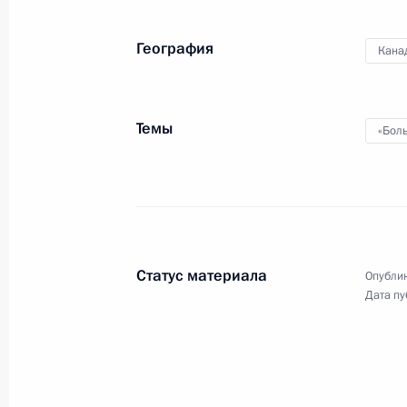
2 июля 2010 года
18 фото
География
Кана
Темы
«Бол
Статус материала
Опублик
Дата пу
Саммит «Группы двадцати»