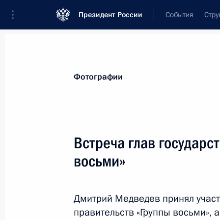
Президент России
События
Стру
Видеозаписи
Фотографии
Аудиозапи
Все материалы
Поездки
Совещания, 
Фотографии
Показа
Встреча глав государст
восьми»
Визит в Казахстан.
Заседание
Дмитрий Медведев принял участи
Межгосударственного совет
правительств «Группы восьми», 
ЕврАзЭС