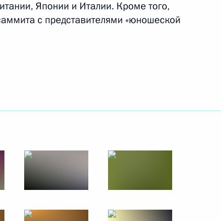
тании, Японии и Италии. Кроме того,
4 июля 2010 года
8 фото
 саммита с представителями «юношеской
Поездка в Благовещенск