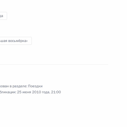
2 июля 2010 года
4 фото
да
ьшая восьмёрка»
ован в разделе:
Поездки
бликации:
25 июня 2010 года, 21:00
Встреча глав государств и
правительств «Группы
восьми»