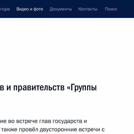
ктура
Видео и фото
Документы
Контакты
Поиск
си
встречи
Церемонии
июль, 2010
ть следующие материалы
в и правительств «Группы
Оперативно-стратегические
учения «Восток-2010»
е во встрече глав государств и
а
а также провёл двусторонние встречи с