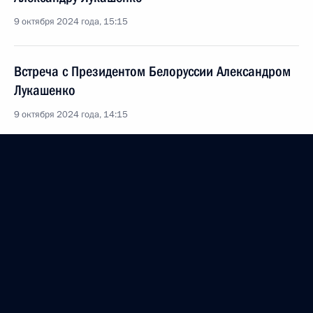
9 октября 2024 года, 15:15
Встреча с Президентом Белоруссии Александром
Лукашенко
9 октября 2024 года, 14:15
Заседание Совета глав государств – участников
СНГ
8 октября 2024 года, 15:00
9 октября состоится встреча Владимира Путина
с Президентом Белоруссии Александром
Лукашенко