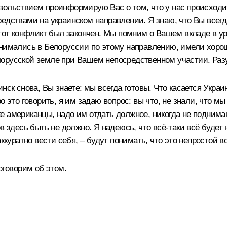
овольствием проинформирую Вас о том, что у нас происход
дствами на украинском направлении. Я знаю, что Вы всегда 
этот конфликт был закончен. Мы помним о Вашем вкладе в у
инимались в Белоруссии по этому направлению, имели хорош
лорусской земле при Вашем непосредственном участии. Раз
ск снова, Вы знаете: мы всегда готовы. Что касается Украин
о это говорить, я им задаю вопрос: вы что, не знали, что м
 американцы, надо им отдать должное, никогда не поднимают
в здесь быть не должно. Я надеюсь, что всё-таки всё будет
аккуратно вести себя, ‒ будут понимать, что это непростой 
оговорим об этом.