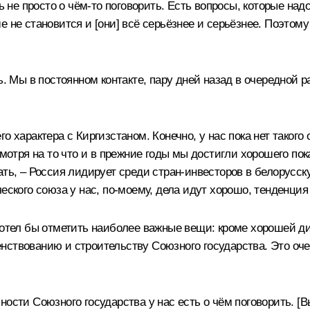
ть не просто о чём-то поговорить. Есть вопросы, которые н
 не становится и [они] всё серьёзнее и серьёзнее. Поэтому
ь. Мы в постоянном контакте, пару дней назад в очередной р
о характера с Киргизстаном. Конечно, у нас пока нет такого
смотря на то что и в прежние годы мы достигли хорошего п
ть, ‒ Россия лидирует среди стран-инвесторов в белорусску
еского союза у нас, по-моему, дела идут хорошо, тенденция
 хотел бы отметить наиболее важные вещи: кроме хорошей д
ствованию и строительству Союзного государства. Это оче
ности Союзного государства у нас есть о чём поговорить. [