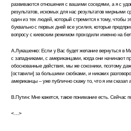
развиваются отношения с вашими соседями, а я с уд
результатов, искомых для нас результатов мирными сре
один из тех людей, который стремится к тому, чтобы 
буквально с первых дней все усилия, которые предпр
вопросу с киевским режимом проходили именно на бе
А.Лукашенко:
Если у Вас будет желание вернуться в Мин
с западниками, с американцами, когда они начинают пр
обоснованные действия, мы же союзники, поэтому даже
[оставили] за большими скобками, и никаких разговоро
американцы – уже публично скажу то, что я им сказал 
В.Путин:
Мне кажется, такое понимание есть. Сейчас п
<…>