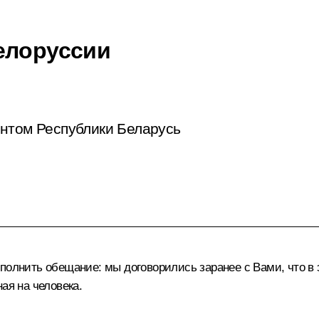
елоруссии
ентом Республики Беларусь
олнить обещание: мы договорились заранее с Вами, что в э
ая на человека.