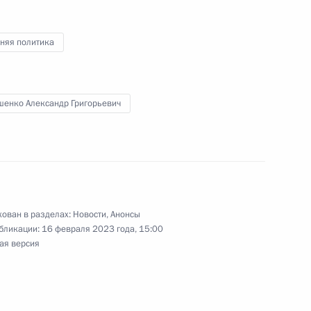
ого Совета Союзного
няя политика
шенко Александр Григорьевич
и Александром Лукашенко
ован в разделах:
Новости
,
Анонсы
ийско-белорусские переговоры
бликации:
16 февраля 2023 года, 15:00
ая версия
ом Белоруссии Александром