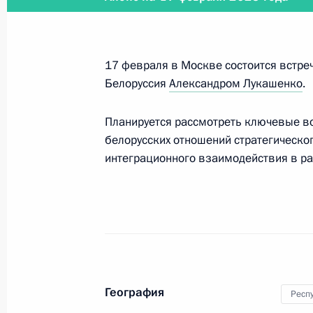
Заседание ВЕЭС в узком составе
25 мая 2023 года, 15:05
17 февраля в Москве состоится встре
Белоруссия
Александром Лукашенко
.
Планируется рассмотреть ключевые в
Пленарное заседание Евразийског
белорусских отношений стратегическог
24 мая 2023 года, 18:35
интеграционного взаимодействия в ра
Поздравления лидерам и граждана
по случаю 78-й годовщины Победы
войне
8 мая 2023 года, 12:00
География
Респ