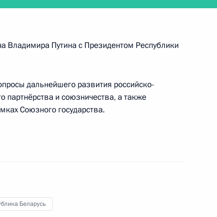
ча Владимира Путина с Президентом Республики
опросы дальнейшего развития российско-
о экономического форума
о партнёрства и союзничества, а также
мках Союзного государства.
м иностранных государств
 в Великой Отечественной
ублика Беларусь