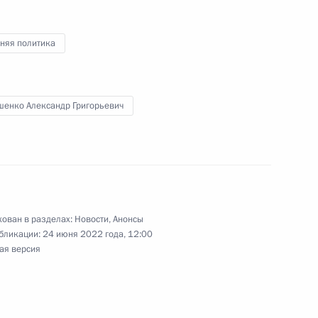
и Александром Лукашенко
няя политика
говора между Россией
шенко Александр Григорьевич
ичестве в таможенной сфере
отокола между
ован в разделах:
Новости
,
Анонсы
ики Беларусь о продлении
бликации:
24 июня 2022 года, 12:00
правсоглашения,
ая версия
темы предупреждения