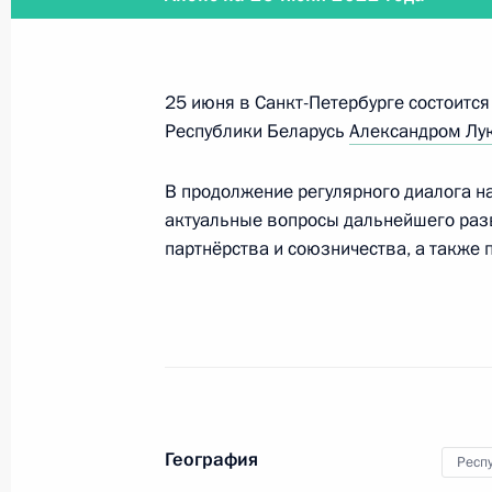
финансового кредита
5 декабря 2022 года, 13:35
25 июня в Санкт-Петербурге состоитс
Республики Беларусь
Александром Лу
Подписан закон о ратификации рос
межправсоглашения об изменении 
В продолжение регулярного диалога н
соглашений между правительствами
актуальные вопросы дальнейшего разв
5 декабря 2022 года, 13:10
партнёрства и союзничества, а также
Телефонный разговор с Президент
Лукашенко
2 декабря 2022 года, 11:40
География
Респ