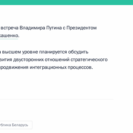
я встреча Владимира Путина с Президентом
кашенко
.
сийско-белорусского
условий отдельных
а высшем уровне планируется обсудить
 двух стран
ития двусторонних отношений стратегического
 продвижения интеграционных процессов.
ом Белоруссии Александром
ублика Беларусь