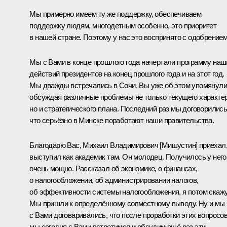
Мы примерно имеем ту же поддержку, обеспечиваем
поддержку людям, многодетным особенно, это приоритет
в нашей стране. Поэтому у нас это воспринято с одобрением
Мы с Вами в конце прошлого года начертали программу наш
действий президентов на конец прошлого года и на этот год.
Мы дважды встречались в Сочи, Вы уже об этом упомянули
обсуждая различные проблемы не только текущего характер
но и стратегического плана. Последний раз мы договорились
что серьёзно в Минске поработают наши правительства.
Благодарю Вас, Михаил Владимирович [Мишустин] приехал
выступил как академик там. Он молодец. Получилось у него
очень мощно. Рассказал об экономике, о финансах,
о налогообложении, об администрировании налогов,
об эффективности системы налогообложения, я потом скажу
Мы пришли к определённому совместному выводу. Ну и мы
с Вами договаривались, что после проработки этих вопросо
мы сегодня с Вами встретимся и обсудим ещё раз эти