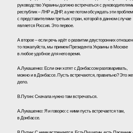
руководство Украины должно встречаться с руководителям
республик – ЛНР и ДНР, а уже потом обсуждать эти пробле
с представителями третьих стран, которой в данном случае
является Россия. Это первое.
А второе – если речь идёт о развитии двусторонних отношен
то пожалуйста, мы примем Президента Украины в Москве
в любое удобное для него время.
А.Лукашенко:
Если они хотят с Донбассом разговаривать,
можно и в Донбассе. Пусть встречаются, правильно? Это же
дело.
В.Путин:
Сначала нужно там встречаться.
А.Лукашенко:
Я и говорю: с ними пусть встречается там,
в Донбассе.
В.Путин:
С ними встречается. ЕстьПушилин, есть Пасечник 