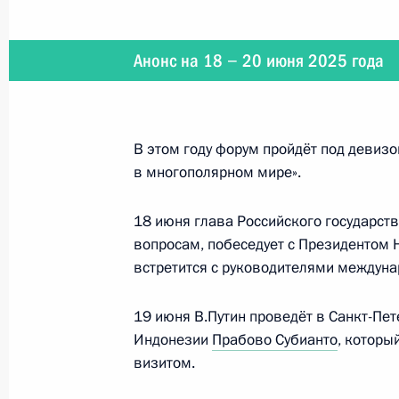
Аль Халифой
2 марта 2026 года, 16:30
Анонс на 18 − 20 июня 2025 года
Телефонный разговор с Королём Б
В этом году форум пройдёт под девиз
Аль Халифой
в многополярном мире».
24 июня 2025 года, 12:00
18 июня глава Российского государст
вопросам, побеседует с Президентом 
встретится с руководителями междун
Пленарное заседание Петербургск
экономического форума
19 июня В.Путин проведёт в Санкт-Пе
20 июня 2025 года, 19:50
Индонезии
Прабово Субианто
, которы
визитом.