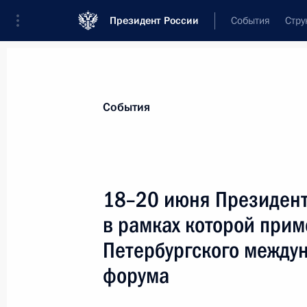
Президент России
События
Стру
Материалы по выбранной теме
События
Бахрейн,
31 результат
18–20 июня Президент
Телефонный разговор с Королём Б
Аль Халифой
в рамках которой прим
25 мая 2026 года, 13:50
Петербургского между
форума
Телефонный разговор с Королём Б