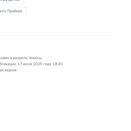
анто Прабово
ахрейна Хамадом Бен Исой
ован в разделе:
Анонсы
ахрейна Хамадом Бен Исой
бликации:
17 июня 2025 года, 18:20
ая версия
ахрейна Хамадом Бен Исой