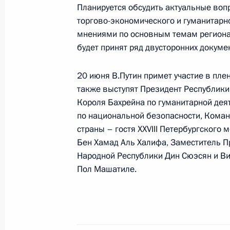
Беседа с Советником по националь
Планируется обсудить актуальные воп
Командующим Королевской гварди
торгово-экономического и гуманитарно
Хамадом Аль Халифой
мнениями по основным темам регионал
будет принят ряд двусторонних докуме
20 июня 2025 года, 14:40
20 июня В.Путин примет участие в пле
также выступят Президент Республики
18–20 июня Президент совершит по
Короля Бахрейна по гуманитарной дея
которой примет участие в мероприя
по национальной безопасности, Кома
международного экономического 
страны – гостя XXVIII Петербургског
Бен Хамад Аль Халифа, Заместитель П
17 июня 2025 года, 18:20
Народной Республики Дин Сюэсян и В
Пол Машатиле.
Российско-бахрейнские переговор
23 мая 2024 года, 14:50