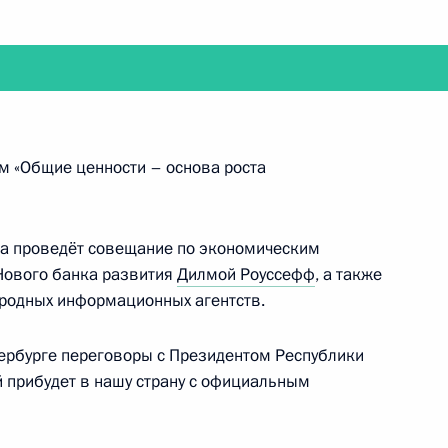
ахрейна Хамадом Бен Исой
ом «Общие ценности – основа роста
ва проведёт совещание по экономическим
Нового банка развития
Дилмой Роуссефф
, а также
ародных информационных агентств.
ого международного
тербурге переговоры с Президентом Республики
й прибудет в нашу страну с официальным