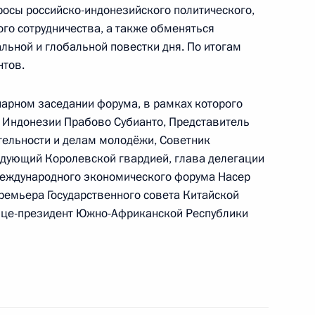
ной безопасности,
росы российско-индонезийского политического,
ей Бахрейна Насером Бен
го сотрудничества, а также обменяться
ьной и глобальной повестки дня. По итогам
нтов.
нарном заседании форума, в рамках которого
 Индонезии Прабово Субианто, Представитель
ездку в СЗФО, в рамках
тельности и делам молодёжи, Советник
тиях Петербургского
ндующий Королевской гвардией, глава делегации
форума
о международного экономического форума Насер
ремьера Государственного совета Китайской
ице-президент Южно-Африканской Республики
ы