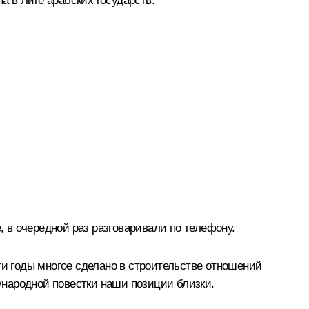
 в Лиге арабских государств.
, в очередной раз
разговаривали
по телефону.
и годы многое сделано в строительстве отношений
ународной повестки наши позиции близки.