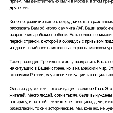
приём. Мы действительно были в Москве, в этом прекр
друзьями.
Конечно, развитие нашего сотрудничества в различны
рассказать Вам об итогах саммита ЛАГ. Ваши арабские
разрешения арабских проблем. Есть полное понимание
первой страной, к которой я обращусь с призывом под
и одна из наиболее влиятельных стран на мировом уро
Также, господин Президент, я хочу поздравить Вас с п
на ситуацию в Вашей стране, но и на арабский мир. Э
экономики России, улучшение ситуации как социальной
Одна из других тем – это ситуация в секторе Газа. Э
жителей. Много людей, сотни тысяч, были вынуждены п
в ширину, и на этой земле ютятся женщины, дети, и и
разногласий, то они исторические. Мы, конечно, не б