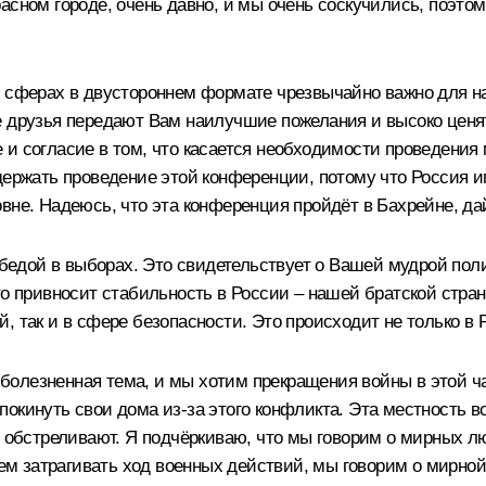
асном городе, очень давно, и мы очень соскучились, поэто
х сферах в двустороннем формате чрезвычайно важно для на
 друзья передают Вам наилучшие пожелания и высоко ценят
 и согласие в том, что касается необходимости проведени
держать проведение этой конференции, потому что Россия и
вне. Надеюсь, что эта конференция пройдёт в Бахрейне, дай
обедой в выборах. Это свидетельствует о Вашей мудрой пол
то привносит стабильность в России – нашей братской стра
, так и в сфере безопасности. Это происходит не только в 
то болезненная тема, и мы хотим прекращения войны в этой
окинуть свои дома из-за этого конфликта. Эта местность в
х обстреливают. Я подчёркиваю, что мы говорим о мирных лю
удем затрагивать ход военных действий, мы говорим о мирно