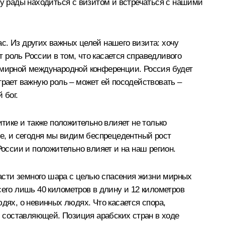
му рады находиться с визитом и встречаться с нашими
с. Из других важных целей нашего визита: хочу
 роль России в том, что касается справедливого
я мирной международной конференции. Россия будет
грает важную роль – может ей посодействовать –
 бог.
итике и также положительно влияет не только
не, и сегодня мы видим беспрецедентный рост
России и положительно влияет и на наш регион.
 части земного шара с целью спасения жизни мирных
сего лишь 40 километров в длину и 12 километров
дях, о невинных людях. Что касается спора,
й составляющей. Позиция арабских стран в ходе