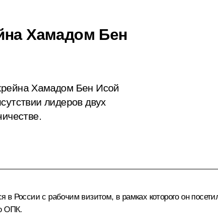
йна Хамадом Бен
хрейна Хамадом Бен Исой
исутствии лидеров двух
ничестве.
я в России с рабочим визитом, в рамках которого он посе
о ОПК.