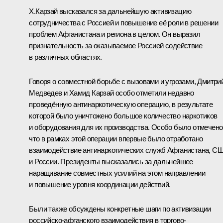
Х.Карзай
высказался за дальнейшую активизацию
сотрудничества с Россией и повышение её роли в решении
проблем Афганистана и региона в целом. Он выразил
признательность за оказываемое Россией содействие
в различных областях.
Говоря о совместной борьбе с вызовами и угрозами, Дмитри
Медведев и Хамид Карзай особо отметили недавно
проведённую антинаркотическую операцию, в результате
которой было уничтожено большое количество наркотиков
и оборудования для их производства. Особо было отмечено
что в рамках этой операции впервые было отработано
взаимодействие антинаркотических служб Афганистана, С
и России. Президенты высказались за дальнейшее
наращивание совместных усилий на этом направлении
и повышение уровня координации действий.
Были также обсуждены конкретные шаги по активизации
российско-афганского взаимодействия в торгово-