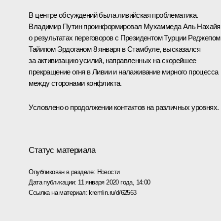
В центре обсуждений была ливийская проблематика.
Владимир Путин проинформировал
Мухаммеда Аль Нахайя
о результатах
переговоров
с Президентом Турции
Реджепом
Тайипом Эрдоганом
8 января в Стамбуле, высказался
за активизацию усилий, направленных на скорейшее
прекращение огня в Ливии и налаживание мирного процесса
между сторонами конфликта.
Условлено о продолжении контактов на различных уровнях.
Статус материала
Опубликован в разделе:
Новости
Дата публикации:
11 января 2020 года, 14:00
Ссылка на материал:
kremlin.ru/d/62563