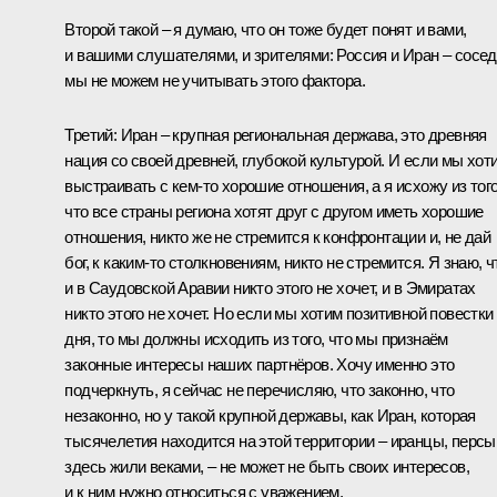
Второй такой – я думаю, что он тоже будет понят и вами,
и вашими слушателями, и зрителями: Россия и Иран – сосед
мы не можем не учитывать этого фактора.
Третий: Иран – крупная региональная держава, это древняя
нация со своей древней, глубокой культурой. И если мы хот
выстраивать с кем‑то хорошие отношения, а я исхожу из того
что все страны региона хотят друг с другом иметь хорошие
отношения, никто же не стремится к конфронтации и, не дай
бог, к каким‑то столкновениям, никто не стремится. Я знаю, ч
и в Саудовской Аравии никто этого не хочет, и в Эмиратах
никто этого не хочет. Но если мы хотим позитивной повестки
дня, то мы должны исходить из того, что мы признаём
законные интересы наших партнёров. Хочу именно это
подчеркнуть, я сейчас не перечисляю, что законно, что
незаконно, но у такой крупной державы, как Иран, которая
тысячелетия находится на этой территории – иранцы, персы
здесь жили веками, – не может не быть своих интересов,
и к ним нужно относиться с уважением.