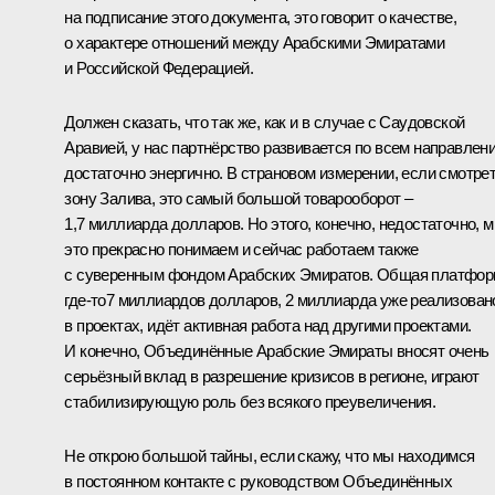
на подписание этого документа, это говорит о качестве,
о характере отношений между Арабскими Эмиратами
и Российской Федерацией.
Должен сказать, что так же, как и в случае с Саудовской
Аравией, у нас партнёрство развивается по всем направлен
достаточно энергично. В страновом измерении, если смотре
зону Залива, это самый большой товарооборот –
1,7 миллиарда долларов. Но этого, конечно, недостаточно, 
это прекрасно понимаем и сейчас работаем также
с суверенным фондом Арабских Эмиратов. Общая платфо
где‑то7 миллиардов долларов, 2 миллиарда уже реализован
в проектах, идёт активная работа над другими проектами.
И конечно, Объединённые Арабские Эмираты вносят очень
серьёзный вклад в разрешение кризисов в регионе, играют
стабилизирующую роль без всякого преувеличения.
Не открою большой тайны, если скажу, что мы находимся
в постоянном контакте с руководством Объединённых