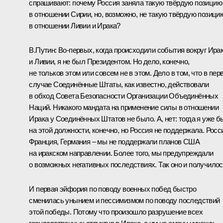
спрашивают: почему Россия заняла такую твёрдую позицию
в отношении Сирии, но, возможно, не такую твёрдую позици
в отношении Ливии и Ирака?
В.Путин:
Во‑первых, когда происходили события вокруг Ира
и Ливии, я не был Президентом. Но дело, конечно,
не тольков этом или совсем не в этом. Дело в том, что в пер
случае Соединённые Штаты, как известно, действовали
в обход Совета Безопасности Организации Объединённых
Наций. Никакого мандата на применение силы в отношении
Ирака у Соединённых Штатов не было. А, нет: тогда я уже б
на этой должности, конечно, но Россия не поддержала. Росс
Франция, Германия – мы не поддержали планов США
на иракском направлении. Более того, мы предупреждали
о возможных негативных последствиях. Так оно и получилос
И первая эйфория по поводу военных побед быстро
сменилась унынием и пессимизмом по поводу последствий
этой победы. Потому что произошло разрушение всех