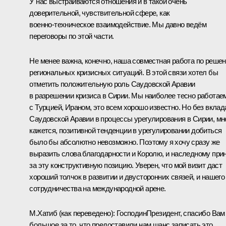
У нас выстраиваются отношения и в такой очень
доверительной, чувствительной сфере, как
военно‑техническое взаимодействие. Мы давно ведём
переговоры по этой части.
Не менее важна, конечно, наша совместная работа по реше
региональных кризисных ситуаций. В этой связи хотел бы
отметить положительную роль Саудовской Аравии
в разрешении кризиса в Сирии. Мы наиболее тесно работае
с Турцией, Ираном, это всем хорошо известно. Но без вклад
Саудовской Аравии в процессы урегулирования в Сирии, мн
кажется, позитивной тенденции в урегулировании добиться
было бы абсолютно невозможно. Поэтому я хочу сразу же
выразить слова благодарности и Королю, и наследному при
за эту конструктивную позицию. Уверен, что мой визит даст
хороший толчок в развитии и двусторонних связей, и нашего
сотрудничества на международной арене.
М.Хатиб
(как переведено)
:
ГосподинПрезидент, спасибо Вам
большое за то, что предоставили нам шанс записать это