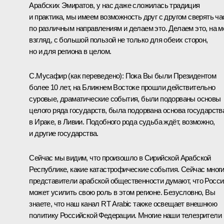
Арабских Эмиратов, у нас даже сложилась традиция
и практика, мы имеем возможность друг с другом сверять ч
по различным направлениям и делаем это. Делаем это, на м
взгляд, с большой пользой не только для обеих сторон,
но и для региона в целом.
С.Мусафир
(как переведено)
:
Пока Вы были Президентом
более 10 лет, на Ближнем Востоке прошли действительно
суровые, драматические события, были подорваны основы
целого ряда государств, была подорвана основа государств
в Ираке, в Ливии. Подобного рода судьба ждёт, возможно,
и другие государства.
Сейчас мы видим, что произошло в Сирийской Арабской
Республике, какие катастрофические события. Сейчас мног
представители арабской общественности думают, что Росси
может усилить свою роль в этом регионе. Безусловно, Вы
знаете, что наш канал RT Arabic также освещает внешнюю
политику Российской Федерации. Многие наши телезрители