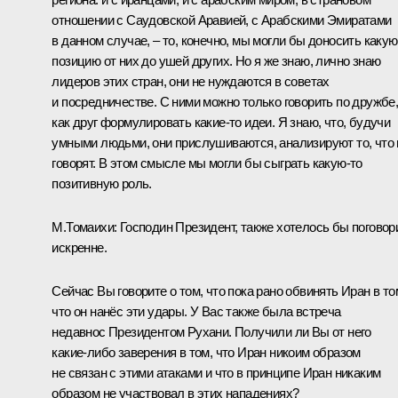
отношении с Саудовской Аравией, с Арабскими Эмиратами
в данном случае, – то, конечно, мы могли бы доносить какую
позицию от них до ушей других. Но я же знаю, лично знаю
лидеров этих стран, они не нуждаются в советах
и посредничестве. С ними можно только говорить по дружбе
как друг формулировать какие‑то идеи. Я знаю, что, будучи
умными людьми, они прислушиваются, анализируют то, что
говорят. В этом смысле мы могли бы сыграть какую‑то
позитивную роль.
М.Томаихи:
Господин Президент, также хотелось бы поговор
искренне.
Сейчас Вы говорите о том, что пока рано обвинять Иран в то
что он нанёс эти удары. У Вас также была встреча
недавнос Президентом Рухани. Получили ли Вы от него
какие‑либо заверения в том, что Иран никоим образом
не связан с этими атаками и что в принципе Иран никаким
образом не участвовал в этих нападениях?