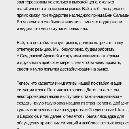
заинтересованы не столько в высокой цене, сколько
в стабильности на мировом рынке. Всё это было сделано,
прямо скажу, при лидерстве наследного принца Бен Сальман
Во многом это его были инициативы, мы это поддержали
и видим, что мы поступили правильно.
Всё, что дестабилизирует рынок, должно встречать нашу
ответную реакцию. Мы, безусловно, будем работать
с Саудовской Аравией и с другими нашими партнёрами
и друзьями в арабском мире, с тем чтобы нивелировать,
свести к нулю попытки дестабилизации на рынке.
Теперь что касается инициативы нашей по стабилизации
ситуации в зоне Персидского залива. Да, вы знаете, мы
некоторое время назад выступили с такой инициативой –
создать некую такую организацию из стран региона, добавит
туда заинтересованные государства:и Соединённые Штаты,
и Евросоюз, и так далее, с тем чтобы была площадка для
обсуждения кризисных ситуаций и наиболее острых вопросо