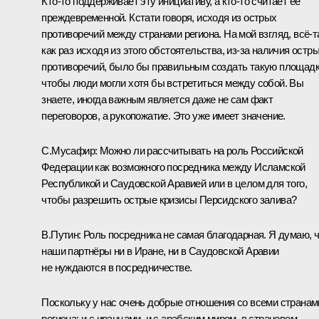
Кто‑то поддерживает эту инициативу, а кто‑то считает её
преждевременной. Кстати говоря, исходя из острых
противоречий между странами региона. На мой взгляд, всё‑т
как раз исходя из этого обстоятельства, из‑за наличия остр
противоречий, было бы правильным создать такую площадк
чтобы люди могли хотя бы встретиться между собой. Вы
знаете, иногда важным является даже не сам факт
переговоров, а рукопожатие. Это уже имеет значение.
С.Мусафир:
Можно ли рассчитывать на роль Российской
Федерации как возможного посредника между Исламской
Республикой и Саудовской Аравией или в целом для того,
чтобы разрешить острые кризисы Персидского залива?
В.Путин:
Роль посредника не самая благодарная. Я думаю, 
наши партнёры ни в Иране, ни в Саудовской Аравии
не нуждаются в посредничестве.
Поскольку у нас очень добрые отношения со всеми странам
региона: и с иранцами, и с арабским миром, в страновом