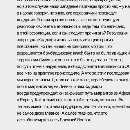
но в этом случае наши западные партнёры просто нас – у на
в народе говорят, не знаю, как переводчики переведут –
«надули». Россия проголосовала за соответствующую
резолюцию Совета Безопасности. Ведь там что написано,
в этой резолюции, если как следует прочитать? Резолюция
запрещала Каддафи использовать авиацию против
повстанцев, но там ничего не говорилось о том, что
разрешаются бомбардировки какой бы то ни было авиацией
территории Ливии, а именно это и было сделано. То есть,
по сути, тоже в нарушение, в обход Совета Безопасности 
всё, что на практике происходило. А что за этим последовал
мы хорошо знаем. До сих пор там хаос, неразбериха, хлыну
поток мигрантов через Ливию, о чём Каддафи
всегда предупреждал: он закрывает путь мигрантов из Афри
в Европу. Как только не стало этой «стены», поток пошёл.
Теперь имеют то, о чём предупреждали. Но это‑то, может бы
не самое даже главное. А самое главное, что это
дестабилизирует весь Ближний Восток.