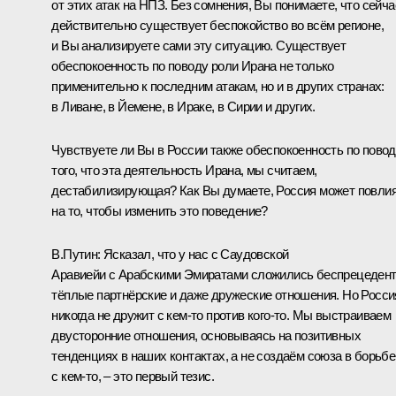
от этих атак на НПЗ. Без сомнения, Вы понимаете, что сейча
действительно существует беспокойство во всём регионе,
и Вы анализируете сами эту ситуацию. Существует
обеспокоенность по поводу роли Ирана не только
применительно к последним атакам, но и в других странах:
в Ливане, в Йемене, в Ираке, в Сирии и других.
Чувствуете ли Вы в России также обеспокоенность по пово
того, что эта деятельность Ирана, мы считаем,
дестабилизирующая? Как Вы думаете, Россия может повли
на то, чтобы изменить это поведение?
В.Путин:
Ясказал, что у нас с Саудовской
Аравиейи с Арабскими Эмиратами сложились беспрецеден
тёплые партнёрские и даже дружеские отношения. Но Росси
никогда не дружит с кем‑то против кого‑то. Мы выстраиваем
двусторонние отношения, основываясь на позитивных
тенденциях в наших контактах, а не создаём союза в борьбе
с кем‑то, – это первый тезис.