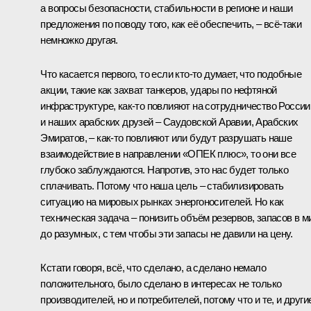
а вопросы безопасности, стабильности в регионе и наши
предложения по поводу того, как её обеспечить, – всё‑таки
немножко другая.
Что касается первого, то если кто‑то думает, что подобные
акции, такие как захват танкеров, удары по нефтяной
инфраструктуре, как‑то повлияют на сотрудничество России
и наших арабских друзей – Саудовской Аравии, Арабских
Эмиратов, – как‑то повлияют или будут разрушать наше
взаимодействие в направлении «ОПЕК плюс», то они все
глубоко заблуждаются. Напротив, это нас будет только
сплачивать. Потому что наша цель – стабилизировать
ситуацию на мировых рынках энергоносителей. Но как
техническая задача – понизить объём резервов, запасов в м
до разумных, с тем чтобы эти запасы не давили на цену.
Кстати говоря, всё, что сделано, а сделано немало
положительного, было сделано в интересах не только
производителей, но и потребителей, потому что и те, и други