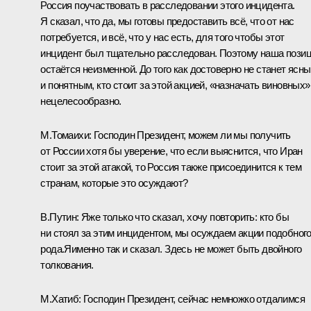
Россия поучаствовать в расследовании этого инцидента.
Я сказал, что да, мы готовы предоставить всё, что от нас
потребуется, и всё, что у нас есть, для того чтобы этот
инцидент был тщательно расследован. Поэтому наша пози
остаётся неизменной. До того как достоверно не станет ясн
и понятным, кто стоит за этой акцией, «назначать виновных»
нецелесообразно.
М.Томаихи:
Господин Президент, можем ли мы получить
от России хотя бы уверение, что если выяснится, что Иран
стоит за этой атакой, то Россия также присоединится к тем
странам, которые это осуждают?
В.Путин:
Яже только что сказал, хочу повторить: кто бы
ни стоял за этим инцидентом, мы осуждаем акции подобног
рода.Яименно так и сказал. Здесь не может быть двойного
толкования.
М.Хатиб:
Господин Президент, сейчас немножко отдалимся