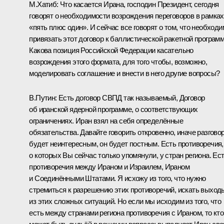
М.Хатиб:
Что касается Ирана, господин Президент, сегодня
говорят о необходимости возрождения переговоров в рамках
«пять плюс один». И сейчас все говорят о том, что необходи
привязать этот договор к баллистической ракетной программ
Какова позиция Российской Федерации касательно
возрождения этого формата, для того чтобы, возможно,
моделировать соглашение и внести в него другие вопросы?
В.Путин:
Есть договор СВПД так называемый, Договор
об иранской ядерной программе, о соответствующих
ограничениях. Иран взял на себя определённые
обязательства. Давайте говорить откровенно, иначе разгово
будет неинтересным, он будет постным. Есть противоречия,
о которых Вы сейчас только упомянули, у стран региона. Ес
противоречия между Ираном и Израилем, Ираном
и Соединёнными Штатами. Я исхожу из того, что нужно
стремиться к разрешению этих противоречий, искать выход
из этих сложных ситуаций. Но если мы исходим из того, что
есть между странами региона противоречия с Ираном, то кто