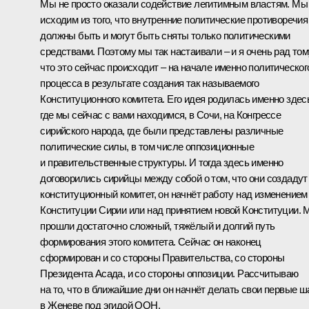
Мы не просто оказали содействие легитимным властям. Мы
исходим из того, что внутренние политические противоречия
должны быть и могут быть сняты только политическими
средствами. Поэтому мы так настаивали – и я очень рад том
что это сейчас происходит – на начале именно политическог
процесса в результате создания так называемого
Конституционного комитета. Его идея родилась именно здес
где мы сейчас с вами находимся, в Сочи, на Конгрессе
сирийского народа, где были представлены различные
политические силы, в том числе оппозиционные
и правительственные структуры. И тогда здесь именно
договорились сирийцы между собой о том, что они создадут
конституционный комитет, он начнёт работу над изменением
Конституции Сирии или над принятием новой Конституции.
прошли достаточно сложный, тяжёлый и долгий путь
формирования этого комитета. Сейчас он наконец
сформирован и со стороны Правительства, со стороны
Президента Асада, и со стороны оппозиции. Рассчитываю
на то, что в ближайшие дни он начнёт делать свои первые ш
в Женеве под эгидой ООН.