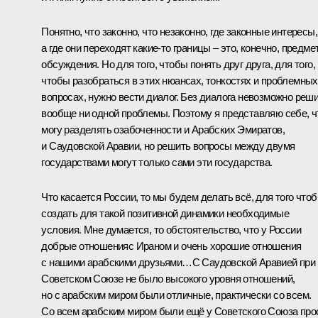
Понятно, что законно, что незаконно, где законные интересы,
а где они переходят какие‑то границы – это, конечно, предме
обсуждения. Но для того, чтобы понять друг друга, для того,
чтобы разобраться в этих нюансах, тонкостях и проблемных
вопросах, нужно вести диалог. Без диалога невозможно реш
вообще ни одной проблемы. Поэтому я представляю себе, ч
могу разделять озабоченности и Арабских Эмиратов,
и Саудовской Аравии, но решить вопросы между двумя
государствами могут только сами эти государства.
Что касается России, то мы будем делать всё, для того что
создать для такой позитивной динамики необходимые
условия. Мне думается, то обстоятельство, что у России
добрые отношенияс Ираном и очень хорошие отношения
с нашими арабскими друзьями…С Саудовской Аравией при
Советском Союзе не было высокого уровня отношений,
но с арабским миром были отличные, практически со всем.
Со всем арабским миром были ещё у Советского Союза про