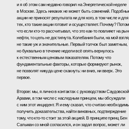
и я об этом сам недавно говорил на Энергетической неделе
в Москве. Здесь никаких не может быть сомнений. Подобны
акции не приносят результата ни для кого, в том числе и для
тех, кто такие акции готовит и осуществляет. Почему? Пото
что если кто‑то рассчитывал, что это как‑то повлияет на рын
нефти, то цель не достигнута. Колебания были, на мой взгля
не такие уж и значительные. Первый толчок был заметным,
но буквально в течение недели всё опять вернулось
к естественным ценовым показателям. Потому что
фундаментальные факторы, которые формируют рынок,
не позволят никуда цене скакнуть: ни вниз, ни вверх. Это
первое.
Второе: мы, я лично в контактах с руководством Саудовской
Аравии, в том числе с наследным принцем, мы обсуждали
с ним этот инцидент. Я и ему сказал, что считаю необходим
получить доказательства, найти виновных, подтверждение
тому, что кто‑то стоит за этой акцией. В принципе принц Бен
Сальман со мной согласился, и он задал вопрос, может ли