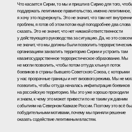
Что касается Сирии, то мы и пришли в Сирию для того, чтоб
поддержать легитимное правительство, именно легитимное,
я хочу это подчеркнуть. Это не значит, что там нет внутренн
проблем, я готов об этом потом ещё поподробнее два слова
сказать. Это не значит, что нет никакой ответственности
у действующего руководства за ситуацию. Да, но это совсе
не значит, что мы должны были позволить террористически
организациям захватить территорию Сирии и устроить там
квазигосударственное террористическое образование. Мы
не могли позволить, чтобы потом оттуда хлынул поток
боевиков в страны бывшего Советского Союза, с которыми
у нас прозрачные границы и нет визового режима. Мы не мог
позволить, чтобы оттуда началась инфильтрация боевиков
на российскую территорию. Мы это уже хорошо проходили
и знаем, к чему это может привести по не таким уж давним
событиям на Северном Кавказе России. Поэтому это всё б
побудительными мотивами, почему мы приняли решение
оказать содействие легитимным властям.