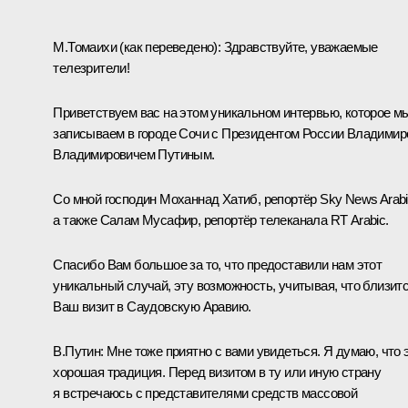
М.Томаихи
(как переведено)
:
Здравствуйте, уважаемые
телезрители!
Приветствуем вас на этом уникальном интервью, которое м
записываем в городе Сочи с Президентом России Владими
Владимировичем Путиным.
Со мной господин Моханнад Хатиб, репортёр Sky News Arabi
а также Салам Мусафир, репортёр телеканала RT Arabic.
Спасибо Вам большое за то, что предоставили нам этот
уникальный случай, эту возможность, учитывая, что близит
Ваш визит в Саудовскую Аравию.
В.Путин:
Мне тоже приятно с вами увидеться. Я думаю, что 
хорошая традиция. Перед визитом в ту или иную страну
я встречаюсь с представителями средств массовой