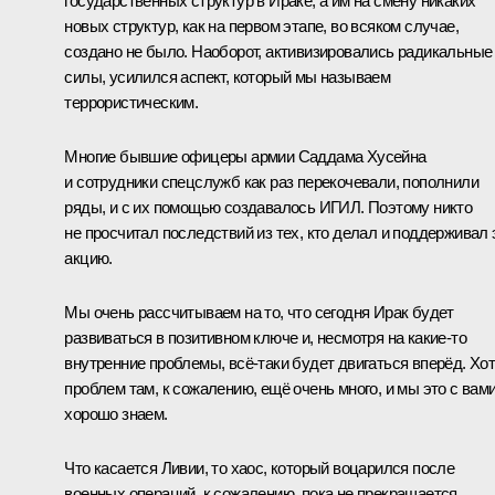
государственных структур в Ираке, а им на смену никаких
новых структур, как на первом этапе, во всяком случае,
создано не было. Наоборот, активизировались радикальные
силы, усилился аспект, который мы называем
террористическим.
Многие бывшие офицеры армии Саддама Хусейна
и сотрудники спецслужб как раз перекочевали, пополнили
ряды, и с их помощью создавалось ИГИЛ. Поэтому никто
не просчитал последствий из тех, кто делал и поддерживал 
акцию.
Мы очень рассчитываем на то, что сегодня Ирак будет
развиваться в позитивном ключе и, несмотря на какие‑то
внутренние проблемы, всё‑таки будет двигаться вперёд. Хо
проблем там, к сожалению, ещё очень много, и мы это с вам
хорошо знаем.
Что касается Ливии, то хаос, который воцарился после
военных операций, к сожалению, пока не прекращается,