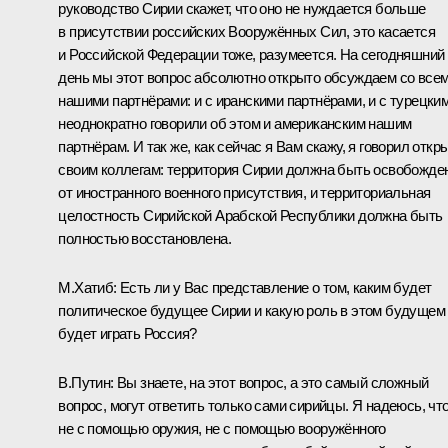
руководство Сирии скажет, что оно не нуждается больше
в присутствии российских Вооружённых Сил, это касается
и Российской Федерации тоже, разумеется. На сегодняшний
день мы этот вопрос абсолютно открыто обсуждаем со все
нашими партнёрами: и с иранскими партнёрами, и с турецким
неоднократно говорили об этом и американским нашим
партнёрам. И так же, как сейчас я Вам скажу, я говорил откр
своим коллегам: территория Сирии должна быть освобожде
от иностранного военного присутствия, и территориальная
целостность Сирийской Арабской Республики должна быть
полностью восстановлена.
М.Хатиб:
Есть ли у Вас представление о том, каким будет
политическое будущее Сирии и какую роль в этом будущем
будет играть Россия?
В.Путин:
Вы знаете, на этот вопрос, а это самый сложный
вопрос, могут ответить только сами сирийцы. Я надеюсь, чт
не с помощью оружия, не с помощью вооружённого