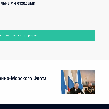
альными отходами
ть предыдущие материалы
енно-Морского Флота