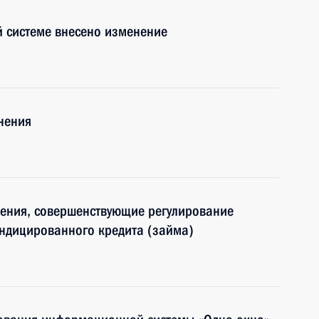
й системе внесено изменение
нения
нения, совершенствующие регулирование
индицированного кредита (займа)