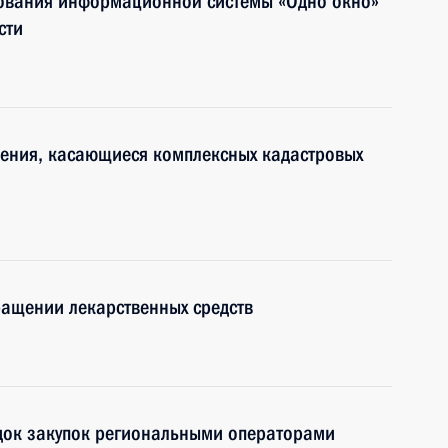
ования информационной системы «Одно окно»
сти
нения, касающиеся комплексных кадастровых
ращении лекарственных средств
док закупок региональными операторами