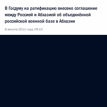
В Госдуму на ратификацию внесено соглашение
между Россией и Абхазией об объединённой
российской военной базе в Абхазии
8 августа 2011 года, 09:10
Дмитрий Медведев внёс в Госдуму
на ратификацию соглашение об объединённой
российской военной базе в Южной Осетии
8 августа 2011 года, 09:00
5 августа 2011 года, пятница
Подписан Указ о помиловании Натальи
Захаровой